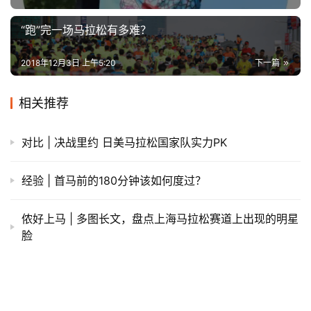
“跑”完一场马拉松有多难？
2018年12月3日 上午5:20
下一篇
相关推荐
对比 | 决战里约 日美马拉松国家队实力PK
经验 | ​首马前的180分钟该如何度过？
侬好上马 | 多图长文，盘点上海马拉松赛道上出现的明星
脸
喜欢上马的理由 | 探秘上马EXPO 变身八爪鱼装满参赛包