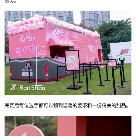
服务。
比
完赛后每位选手都可以领到温暖的姜茶和一份精美的甜品。
赛
观
察