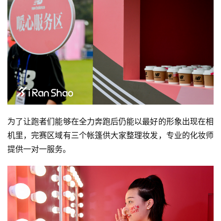
装
备
训
练
视
频
为了让跑者们能够在全力奔跑后仍能以最好的形象出现在相
机里，完赛区域有三个帐篷供大家整理妆发，专业的化妆师
用
提供一对一服务。
户
精
选
运
动