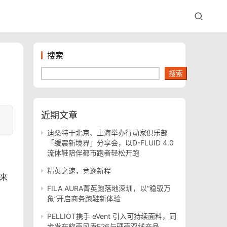
搜索
搜索
近期文章
迪桑特于北京、上海举办行动家俱乐部
「缓震新境界」分享会，以D-FLUID 4.0
流体鞋陪伴都市跑者轻松开跑
精英之速，竞逐新程
FILA AURA菁英跑落地深圳，以“稳驭万
象”开启商务跑鞋新体验
PELLIOT携手 eVent 引入可持续面料，同
步发布软壳风盾E26与硬壳双线产品