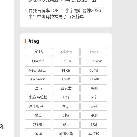
百强占有率TOP1！李宁跑鞋霸榜2026上
半年中国马拉松男子百强榜单
#tag
2016
adidas
asics
Garmin
HOKA
lululemon
New Balance
Nike
puma
salomon
TopX
UTMB
上马
亚瑟士
亲测
北京马拉松
开箱
李宁
波士顿马拉松
热点
经验
耐克
训练
评测
越野跑
跑步
跑鞋
运动
阿迪达斯
马拉松