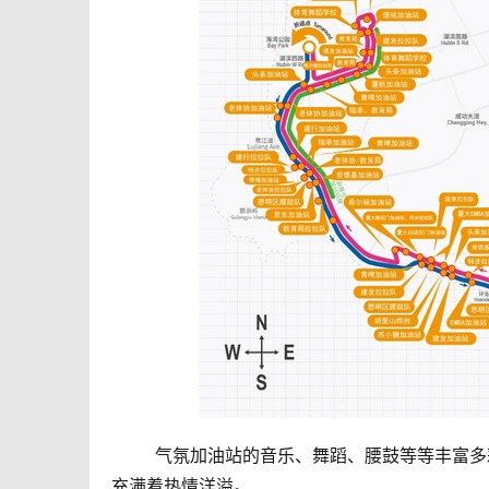
	气氛加油站的音乐、舞蹈、腰鼓等等丰富多彩的展现形式让这42.195公里的路程变得不再那么枯燥乏味，反而
充满着热情洋溢。