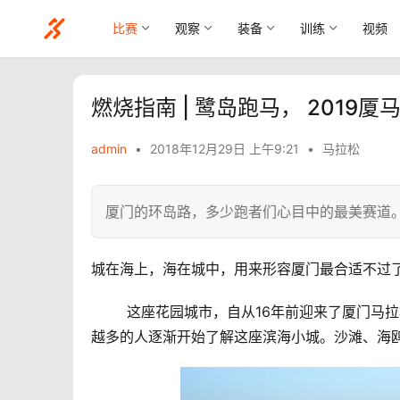
比赛
观察
装备
训练
视频
燃烧指南 | 鹭岛跑马， 2019
admin
•
2018年12月29日 上午9:21
•
马拉松
厦门的环岛路，多少跑者们心目中的最美赛道
城在海上，海在城中，用来形容厦门最合适不过
	这座花园城市，自从16年前迎来了厦门马拉松（以下简称厦马）的脚步后，每年动辄上万人的参赛规模让越来
越多的人逐渐开始了解这座滨海小城。沙滩、海