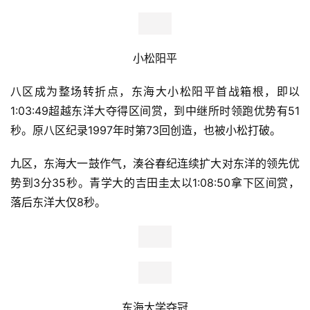
东洋大往路优胜
比
五区
“山神”归属
国学院大学的
浦野雄平，1:10:54的成绩领衔
赛
前3选手将5区纪录也踩在脚下。
东洋大连续第二年往路获
胜，总成绩5:26:31，东海大第二，国学院第三。青学大仅
观
列第6，落后头名5分30秒。
察
复路比赛，青学大
小野田勇次
57:57先创六区纪录，随后队
装
友
林奎介
1:02:18卫冕七区区间赏，同时
东海大将东洋大追
备
到优势仅剩4秒。
训
练
小松阳平
视
频
八区成为整场转折点，东海大
小松阳平
首战箱根，即以
1:03:49超越
东洋大
夺得区间赏，
到中继所时领跑优势有51