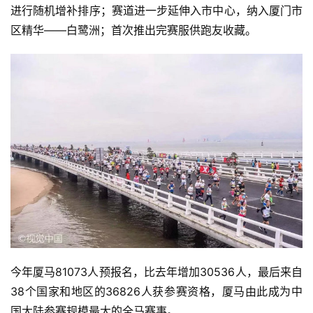
进行随机增补排序；
赛道进一步延伸入市中心，纳入厦门市
区精华——白鹭洲；首次推出完赛服供跑友收藏。
今年厦马81073
人预报名，
比去年增加30536人，最后
来自
38个国家和地区的
36826人获参赛资格，
厦马由此成为中
国大陆参赛规模最大的全马赛事。