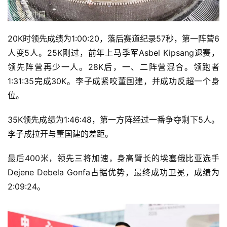
20K时领先成绩为1:00:20，落后赛道纪录57秒，第一阵营6
人变5人。25K刚过，前年上马季军Asbel Kipsang退赛，
领先阵营再少一人。28K后，一、二阵营混合。领跑者
1:31:35完成30K。李子成紧咬董国建，并成功反超一个身
位。
35K领先成绩为1:46:48，第一方阵经过一番争夺剩下5人。
李子成拉开与董国建的差距。
最后400米，领先三将加速，身高臂长的埃塞俄比亚选手
Dejene Debela Gonfa占据优势，最终成功卫冕，成绩为
2:09:24。