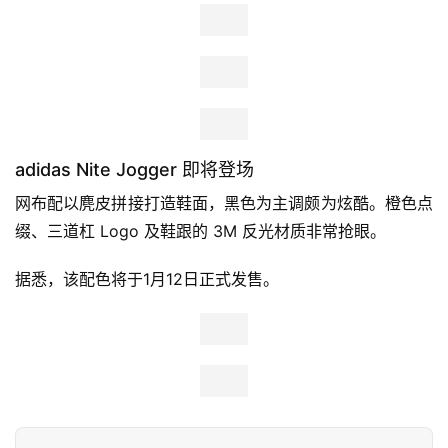
Nike React Element 87迎全新配色
Nike React Element 87 “Light Orewood Brown”
唤醒冬
日的沉重与束缚。解构的设计感和麂皮材质的运用极具创
意，全掌React大底让脚感更加舒适。橙、绿为主调的配色,
也非常适合春夏搭配。
据悉，此鞋款将于1月11日正式发售，售价为160 美元。
adidas Nite Jogger 即将登场