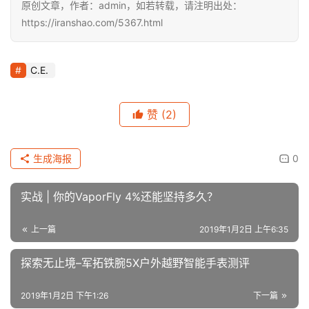
网布配以麂皮拼接打造鞋面，黑色为主调颇为炫酷。橙色点
缀、三道杠 Logo 及鞋跟的 3M 反光材质非常抢眼。
据悉，该配色将于1月12日正式发售。
原创文章，作者：admin，如若转载，请注明出处：
https://iranshao.com/5367.html
C.E.
赞
(2)