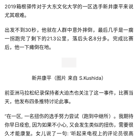
2.不要听音乐。耳机容易分散注意力，使人
不易觉察机动车
的靠近。
3. 夜跑要有足够的闪光提示，如带反光条的衣服、头灯、
LED闪灯等装备。
4. 提高安全意识。信号灯切换的时候不要急于过马路，确认
横向道路前排的汽车都减速停车了再跑过马路。
大迫杰谈箱根带伤跑选手：
环境麻痹选手判断
2019箱根驿传对于大东文化大学的一区选手新井康平来说
尤其艰难。
出发不到30秒，他就在人群中意外摔倒，最后几乎是一瘸
一拐跑完了剩下的
21.3公里
，落后头名8分多。完成比赛
后，他一下瘫倒在地。