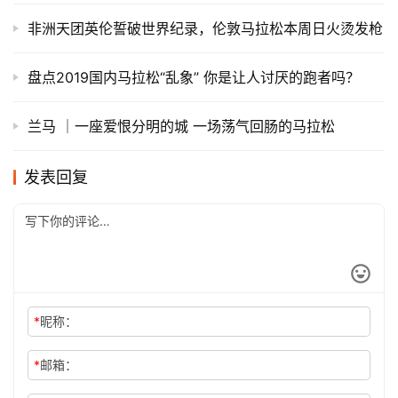
这次不“摇号”— 北京马拉松报名指南
世界最快的马拉松比赛——柏林马拉松
上马上全马 | 宋寅：上马第五年 我是对跑步上瘾的机长
2018 伦敦马拉松 | 见证马拉松的“大场面”
深度 | 中国的WMM大满贯马拉松究竟在哪里
非洲天团英伦誓破世界纪录，伦敦马拉松本周日火烫发枪
盘点2019国内马拉松“乱象” 你是让人讨厌的跑者吗？
兰马 │一座爱恨分明的城 一场荡气回肠的马拉松