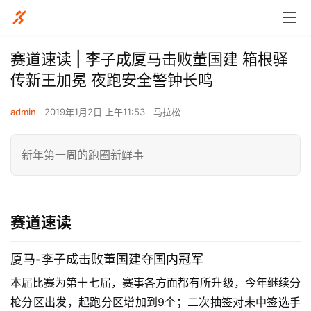
赛道速读 | 李子成厦马击败董国建 箱根驿
传新王加冕 夜跑安全警钟长鸣
admin
2019年1月2日 上午11:53
马拉松
新年第一周的跑圈新鲜事
赛道速读
厦马-李子成击败
董国建夺国内冠军
本届比赛为第十七届，赛事各方面都有所升级，今年继续分
枪分区出发，起跑分区增加到9个；
二次抽签对未中签选手