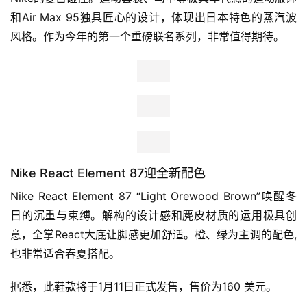
大迫杰曾经代表早稻田大学参加箱根驿传，并连续两年夺得
区间赏，帮助队伍夺得11年冠军，目前他随美国俄勒冈计划
训练。
装备资讯
C.E. x Nike
1月5日
发售
此联名为日本潮流大神中村晋一郎主理的街头品牌C.E.与
Nike的复古碰撞。运动套装、马甲等极具年代感的运动服饰
和Air Max 95独具匠心的设计，体现出日本特色的蒸汽波
风格。作为今年的第一个重磅联名系列，非常值得期待。