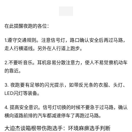
次区间赏的东海大学，难以想象的剧情。
跑圈动态
父子车祸遇难 敲响夜跑安全警钟
据看看新闻Knews消息，1日在
上海崇明，
两辆轿车发生碰
撞，
其中一辆
失控撞上一对在夜跑的父子，导致两人不幸身
亡。
警方已初步排除驾驶员酒驾毒驾嫌疑，正进一步调查事
故原因。
在此提醒夜跑的各位：
1.遵守交通规则。注意信号灯，
路口确认安全后再过马路，
走人行横道线。另外在人行道上跑步。