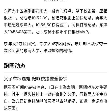
用
秒。原八区纪录1997年时第73回创造，也被小松打破。
户
精
九区，东海大一鼓作气，
湊谷春纪连续扩大对东洋的领先优
选
势到3分35秒。
青学大的吉田圭太以1:08:50拿下区间赏，
落后东洋大仅8秒。
运
动
集
东海大学夺冠
东海大十区选手郡司阳大一路奔向终点，
拿下校史第一座箱
根冠军，
总成绩10:52:09，创造箱根史上最快纪录
。
青学大
中途
超过东洋大，
10:55:50获得亚军，同样打破
纪录，
东洋
大10:58:03第三。
冠军成员小松阳平获
箱根MVP。
东洋大2夺区间赏，青学大4夺区间赏，最后却不敌仅夺一