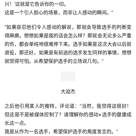
新井康平（图片 来自 S.Kushida）
前亚洲马拉松纪录保持者大迫杰也关注了这一事件，比赛当
天，他发布四条推特讨论此事。
“在一区, 一名扭伤的选手努力尝试（跑到中继所）。
我期待
你早日痊愈, 因为如果不小心, 又会发生类似的扭伤，需要很
久才能康复。
女儿说了一句: ‘听起来电视上的评论员很高
兴！
‘
这就是它告诉你的一切。
这是一个引人担心的场景，而非让人感动的瞬间。
”
“
如果容忍他们令人感动的解说，那就会导致选手的判断变
得麻痹。想想如果是我的话会怎么样？那就会无论多么严重
的伤，都会单纯地很难停下来。选手如果是这次大会以后就
退役，那还好，如果是有前途的选手发生同样的事情，想想