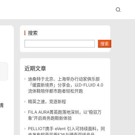
搜索
搜索
近期文章
迪桑特于北京、上海举办行动家俱乐部
「缓震新境界」分享会，以D-FLUID 4.0
流体鞋陪伴都市跑者轻松开跑
精英之速，竞逐新程
情
FILA AURA菁英跑落地深圳，以“稳驭万
象”开启商务跑鞋新体验
PELLIOT携手 eVent 引入可持续面料，同
步发布软壳风盾E26与硬壳双线产品