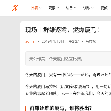
比赛
观察
装备
训练
视频
现场丨群雄逐鹭，燃爆厦马！
admin
•
2019年1月6日 上午2:27
•
马拉松
天公作美，今天厦门适宜比赛。
今天的厦门，只有一种色彩——蓝色，跑过蓝色
今天的厦门马拉松（后文简称“厦马”），用一句
专业的志愿者团队，无一不在告诉我们，今天的厦
群雄逐鹿的厦马，谁将胜出？