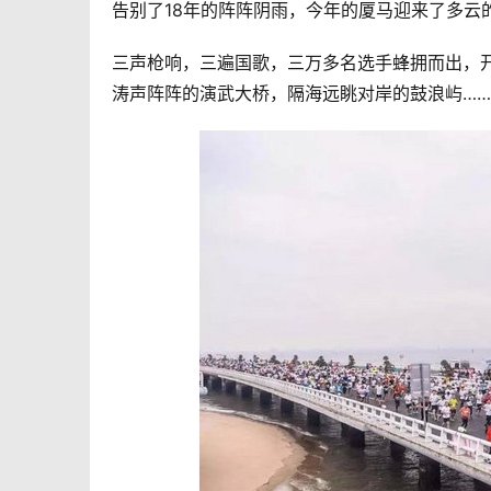
告别了18年的阵阵阴雨，今年的厦马迎来了多云
三声枪响，三遍国歌，三万多名选手蜂拥而出，
涛声阵阵的演武大桥，隔海远眺对岸的鼓浪屿……