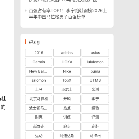
百强占有率TOP1！李宁跑鞋霸榜2026上
半年中国马拉松男子百强榜单
#tag
2016
adidas
asics
Garmin
HOKA
lululemon
New Balance
Nike
puma
salomon
TopX
UTMB
上马
亚瑟士
亲测
马桂
北京马拉松
开箱
李宁
5的
波士顿马拉松
热点
经验
耐克
训练
评测
越野跑
跑步
跑鞋
运动
阿迪达斯
马拉松