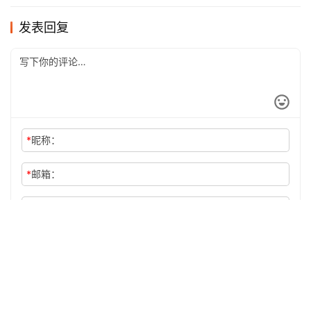
《跑步，该怎么跑？》读后感
TopX | 运动最美 看看哪家运动品牌的代言人最美腻
科普 | 跑步不喝酒？喝酒不跑步？关于跑步和啤酒的一切
都在这里
热点 | 跑马时，那些让你想要“假笑”的瞬间
发表回复
*
昵称：