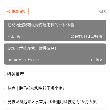
原创文章，作者：admin，如若转载，请注明出处：
https://iranshao.com/5373.html
体验营
赞
(2)
生成海报
0
在现场围观箱根驿传是怎样的一种体验
上一篇
2019年1月4日 上午8:58
现场丨群雄逐鹭，燃爆厦马！