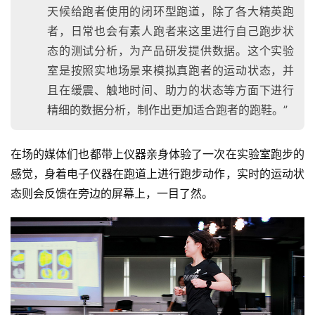
天候给跑者使用的闭环型跑道，除了各大精英跑
者，日常也会有素人跑者来这里进行自己跑步状
态的测试分析，为产品研发提供数据。这个实验
比
室是按照实地场景来模拟真跑者的运动状态，并
赛
且在缓震、触地时间、助力的状态等方面下进行
精细的数据分析，制作出更加适合跑者的跑鞋。”
观
察
在场的媒体们也都带上仪器亲身体验了一次在实验室跑步的
装
感觉，身着电子仪器在跑道上进行跑步动作，实时的运动状
备
态则会反馈在旁边的屏幕上，一目了然。
训
练
视
频