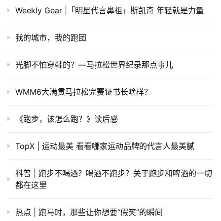
2019年1月6日 上午2:27
下一篇
相关推荐
热点 | 跑马拉松和生孩子哪个疼？
竞技龙舟迎来入水首秀 比亚迪用科技助力“龙舟入奥”
Weekly Gear |「明星代言鼻祖」斯凯奇 年轻就是力量
我的城市，我的跑团
光脚不怕穿鞋的？—马拉松世界纪录那点事儿
WMM6大满贯马拉松完赛证书长啥样？