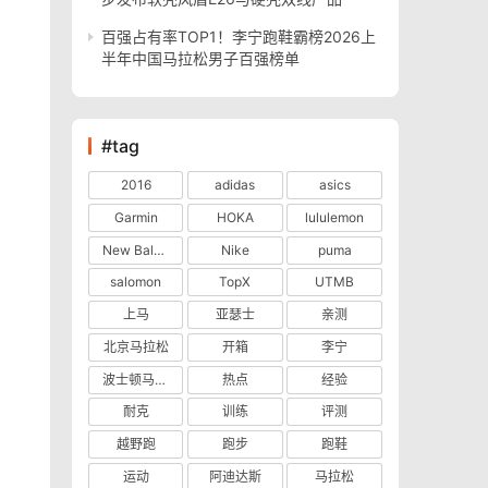
百强占有率TOP1！李宁跑鞋霸榜2026上
半年中国马拉松男子百强榜单
#tag
2016
adidas
asics
Garmin
HOKA
lululemon
New Balance
Nike
puma
salomon
TopX
UTMB
上马
亚瑟士
亲测
北京马拉松
开箱
李宁
波士顿马拉松
热点
经验
耐克
训练
评测
越野跑
跑步
跑鞋
运动
阿迪达斯
马拉松