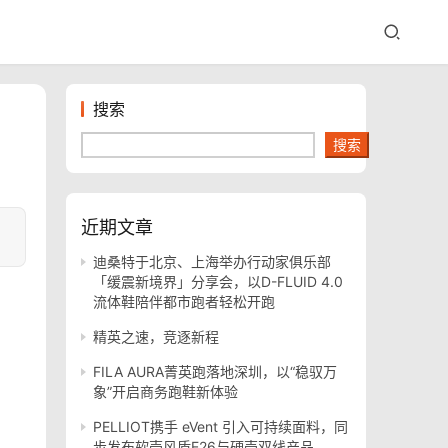
搜索
搜索
近期文章
迪桑特于北京、上海举办行动家俱乐部
「缓震新境界」分享会，以D-FLUID 4.0
流体鞋陪伴都市跑者轻松开跑
精英之速，竞逐新程
FILA AURA菁英跑落地深圳，以“稳驭万
象”开启商务跑鞋新体验
PELLIOT携手 eVent 引入可持续面料，同
步发布软壳风盾E26与硬壳双线产品