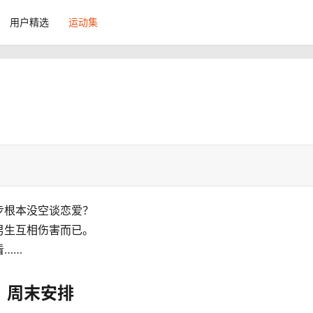
用户精选
运动集
步根本没空谈恋爱？
男生互相伤害而已。
看……
周末安排