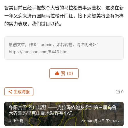
智美目前已经手握数个大省的马拉松赛事运营权，这次在新
一年又迎来济南国际马拉松开门红，接下来智美将会有怎样
的实力表现，我们拭目以待。
比
原创文章，作者：admin，如若转载，请注明出处：
赛
https://iranshao.com/5443.html
观
察
赞
(0)
装
生成海报
0
备
冬阳赏雪 雅山越野 ——克拉玛依跑友参加第三届乌鲁
训
木齐雅玛里克山雪地越野赛小记
练
上一篇
2019年1月31日 下午4:12