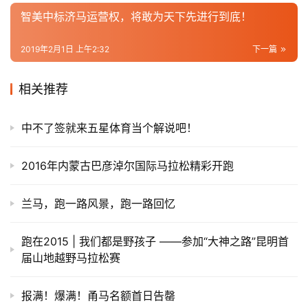
视
智美中标济马运营权，将敢为天下先进行到底！
频
2019年2月1日 上午2:32
下一篇
用
户
相关推荐
精
选
中不了签就来五星体育当个解说吧！
运
2016年内蒙古巴彦淖尔国际马拉松精彩开跑
动
集
兰马，跑一路风景，跑一路回忆
跑在2015 | 我们都是野孩子 ——参加“大神之路”昆明首
届山地越野马拉松赛
报满！爆满！甬马名额首日告罄