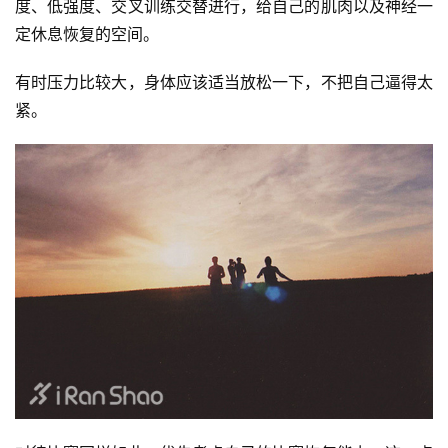
度、低强度、交叉训练交替进行，给自己的肌肉以及神经一
比
定休息恢复的空间。 
赛
有时压力比较大，身体应该适当放松一下，不把自己逼得太
观
紧。
察
装
备
训
练
视
频
用
户