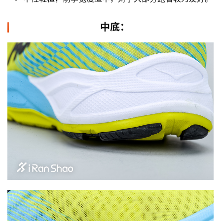
中底：
比
赛
观
察