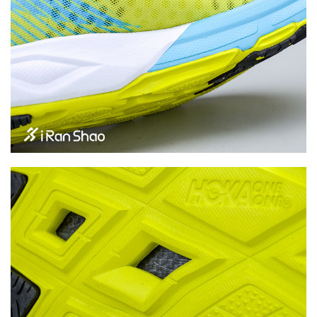
装
备
训
练
视
频
用
户
精
选
运
动
集