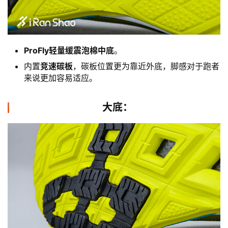
ProFly轻量缓震泡棉中底
。
内置
竞速碳板
，碳板位置更为靠近外底，脚感对于跑者
来说更加容易适应。
大底：