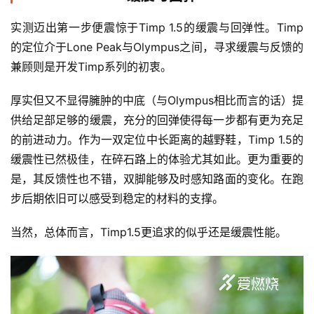
实测迈出第一步便震惊于Timp 1.5的缓震与回弹性。Timp
的定位介于Lone Peak与Olympus之间，寻求缓震与反馈的
兼顾则是开发Timp系列的初衷。 
厚实但又不显得臃肿的中底（与Olympus相比而言的话）提
供给足部足够的缓震，充分的回弹使得每一步都有更为充足
的前进动力。作为一双定位中长距离的越野鞋，Timp 1.5的
缓震性已然极佳，在碎石路上的体验尤其如此。更为重要的
是，其反馈性也不错，双脚能够及时感知路面的变化。在跑
步后期依旧可以感受到稳定的材料的支撑。
比
赛
当然，总体而言，Timp1.5更追求的似乎还是缓震性能。
观
察