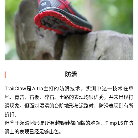
装
备
训
练
视
频
防滑
用
户
TrailClaw是Altra主打的防滑技术。实测中这一技术在草
精
地、青苔、石板、碎石、土路的表现均很优秀，并未出现打
选
滑现象。但面对湿滑的台阶地形与泥路时，防滑表现则有所
折扣。
运
但鉴于湿滑地形是所有越野鞋都面临的难题，Timp1.5在防
动
集
滑上的表现已经足够出色。