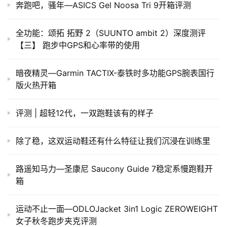
奔跑吧，骚年—ASICS Gel Noosa Tri 9开箱评测
全功能：颂拓 拓野 2（SUUNTO ambit 2）深度测评
【三】 跑步中GPS和心率带的使用
暗夜精灵—Garmin TACTIX-泰铁时多功能GPS腕表国行
版火热开箱
评测 | 超轻12代，一双跑鞋该有的样子
除了稳，这双运动鞋还有什么特征让我们沉浸在训练里
路遥知马力—圣康尼 Saucony Guide 7稳定系慢跑鞋开
箱
​运动不止一面—ODLOJacket 3in1 Logic ZEROWEIGHT
女子秋冬跑步夹克评测