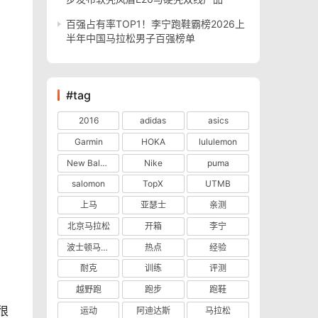
百强占有率TOP1！李宁跑鞋霸榜2026上
半年中国马拉松男子百强榜单
#tag
2016
adidas
asics
Garmin
HOKA
lululemon
New Balance
Nike
puma
salomon
TopX
UTMB
上马
亚瑟士
亲测
北京马拉松
开箱
李宁
波士顿马拉松
热点
经验
耐克
训练
评测
越野跑
跑步
跑鞋
很
运动
阿迪达斯
马拉松