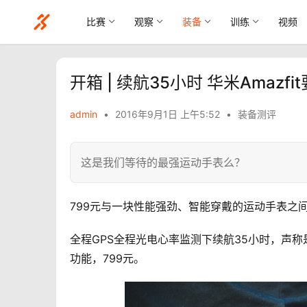
比赛
观察
装备
训练
视频
开箱 | 续航35小时 华米Amaz
admin
•
2016年9月1日 上午5:52
•
装备测评
这是我们等待的最强运动手表么？
799元与一块性能强劲、智能穿戴的运动手表之间的
全程GPS全程光电心率监测下续航35小时，声
功能，799元。