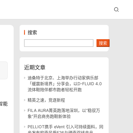
搜索
搜索
近期文章
迪桑特于北京、上海举办行动家俱乐部
「缓震新境界」分享会，以D-FLUID 4.0
流体鞋陪伴都市跑者轻松开跑
精英之速，竞逐新程
智能
FILA AURA菁英跑落地深圳，以“稳驭万
象”开启商务跑鞋新体验
PELLIOT携手 eVent 引入可持续面料，同
步发布软壳风盾E26与硬壳双线产品