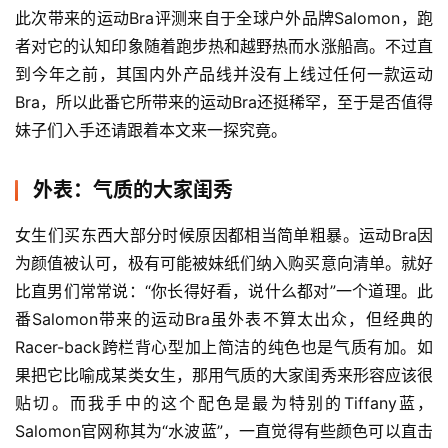
此次带来的运动Bra评测来自于全球户外品牌Salomon，跑
者对它的认知印象随着跑步热和越野热而水涨船高。不过直
到今年之前，其国内外产品线并没有上线过任何一款运动
Bra，所以此番它所带来的运动Bra还挺稀罕，至于是否值得
妹子们入手还请跟着本文来一探究竟。
外表：气质的大家闺秀
女生们买东西大部分时候原因都相当简单粗暴。运动Bra因
为颜值被认可，极有可能被妹纸们纳入购买意向清单。就好
比直男们常常说：“你长得好看，说什么都对”一个道理。此
番Salomon带来的运动Bra虽外表不算太出众，但经典的
Racer-back跨栏背心型加上简洁的纯色也是气质有加。如
果把它比喻成某类女生，那用气质的大家闺秀来形容应该很
贴切。而我手中的这个配色是最为特别的Tiffany蓝，
Salomon官网称其为“水波蓝”，一直觉得有些颜色可以直击