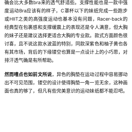
确会比大多数bra来的透气舒适些。支撑性能也是一款中强
度运动Bra应该有的样子，C罩杯以下的妹纸完成一些跑步
或HIIT之类的高强度运动也基本没有问题，
Racer-back的
经典型在包裹感和支撑缓震上的表现还是令人满意，但大胸
的妹子还是建议选择更适合大胸的专业款。款式方面颜色很
讨喜，且不说这款水波蓝的特别，同款深紫色和柚子黄也各
有其市场，背后的下缘镂空也算是一点设计上的小巧思，对
排汗透气确是有所帮助。
然而嘈点也如前文所说
，异色的胸垫在运动过程中容易挪动
出不可见范围，镂空的设计使得胸垫一角一览无余，这种画
面也真的够了，但凡有些完美意识的运动妹纸都不能忍吧。
当然市场售价498元软妹币的价格，似乎也不算亲民，不过
倒是秉承了Salomon一贯的定价风格，若爱运动的壕妹子倒
是大可买来一试，但首先你千万别是壕乳。