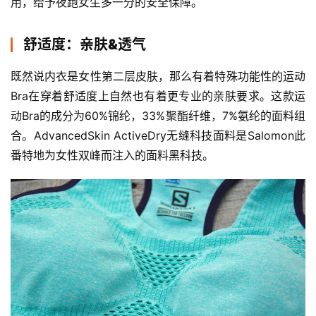
用，给予夜跑女生多一分的安全保障。
舒适度：亲肤&透气
既然说内衣是女性第二层皮肤，那么有着特殊功能性的运动
Bra在穿着舒适度上自然也有着更专业的亲肤要求。这款运
动Bra的成分为60%锦纶，33%聚酯纤维，7%氨纶的面料组
合。AdvancedSkin ActiveDry无缝科技面料是Salomon此
番特地为女性双峰而注入的面料黑科技。
比
赛
观
察