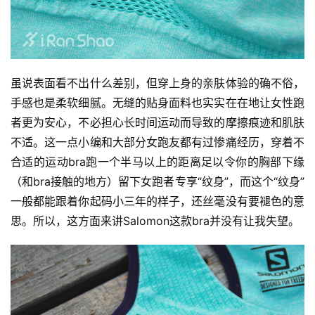
装
备
训
虽说表面看不出什么差别，但穿上身的亲肤体验的确不俗，
练
手感也是柔软细腻。无缝的贴身面料也实实在在地让女性跑
者更为安心，不必担心长时间运动而导致的摩擦痕迹和肌肤
视
不适。这一点小编和大部分女跑友都有过惨痛经历，穿着不
频
合适的运动bra跑一个半马以上的距离足以令你的胸部下缘
（和bra接触的地方）留下女跑者专享“纹身”，而这个“纹身”
用
一般都能跟着你起码小三年的样子，还丝毫没有要褪色的意
户
思。所以，这方面来讲Salomon这款bra并没有让我失望。
精
选
运
动
集