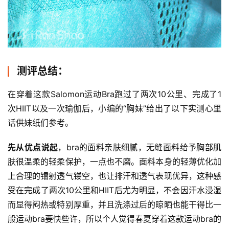
测评总结：
在穿着这款Salomon运动Bra跑过了两次10公里、完成了1
次HIIT以及一次瑜伽后，小编的“胸妹”给出了以下实测心里
话供妹纸们参考。
先从优点说起
，bra的
面料亲肤细腻，无缝面料给予胸部肌
肤很温柔的轻柔保护，一点也不磨。面料本身的轻薄优化加
上合理的镭射透气镂空，也让排汗和透气表现优异，这种感
受在完成了两次10公里和HIIT后尤为明显，不会因汗水浸湿
而显得闷热或特别厚重，并且洗涤过后的晾晒也能干得比一
般运动bra要快些许，所以个人觉得春夏穿着这款运动bra的