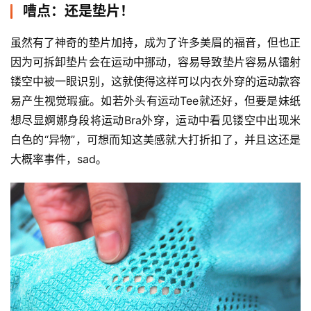
嘈点：还是垫片！
虽然有了神奇的垫片加持，成为了许多美眉的福音，但也正
因为可拆卸垫片会在运动中挪动，容易导致垫片容易从镭射
镂空中被一眼识别，这就使得这样可以内衣外穿的运动款容
易产生视觉瑕疵。如若外头有运动Tee就还好，但要是妹纸
想尽显婀娜身段将运动Bra外穿，运动中看见镂空中出现米
白色的“异物”，可想而知这美感就大打折扣了，并且这还是
大概率事件，sad。