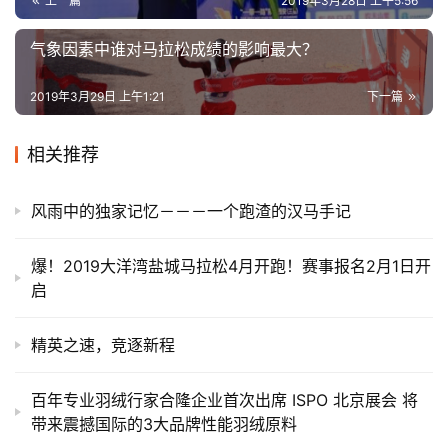
上一篇
2019年3月28日 上午5:56
气象因素中谁对马拉松成绩的影响最大？
2019年3月29日 上午1:21
下一篇
相关推荐
风雨中的独家记忆－－－一个跑渣的汉马手记
爆！2019大洋湾盐城马拉松4月开跑！赛事报名2月1日开
启
精英之速，竞逐新程
百年专业羽绒行家合隆企业首次出席 ISPO 北京展会 将
带来震撼国际的3大品牌性能羽绒原料