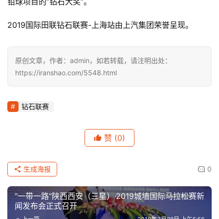
铅球项目的“钻石大奖”。
2019国际田联钻石联赛-上海站由上汽集团荣誉呈现。
原创文章，作者：admin，如若转载，请注明出处：
https://iranshao.com/5548.html
钻石联赛
赞
(0)
生成海报
0
“一带一路”陕西西安（三星）·2019城墙国际马拉松赛新
闻发布会正式召开