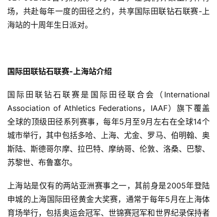
场，共赴每年一度的田径之约，共享国际田联钻石联赛-上
海站的十周年生日派对。
国际田联钻石联赛-上海站介绍
国际田联钻石联赛是国际田径联合会（International 
Association of Athletics Federations，IAAF）旗下覆盖
全球的顶级田径系列赛事，每年5月至9月左右在全球14个
城市举行，其中包括多哈、上海、尤金、罗马、伯明翰、奥
斯陆、斯德哥尔摩、拉巴特、摩纳哥、伦敦、洛桑、巴黎、
苏黎世、布鲁塞尔。
上海站是仅有的两站亚洲赛事之一，其前身是2005年登陆
申城的上海国际田径黄金大奖赛，通常于每年5月在上海体
育场举行，包括奥运会冠军、世锦赛冠军和世界纪录保持者