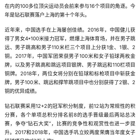
在内的100多位顶尖运动员会前来参与16个项目的角逐。今
年是钻石联赛落户上海的第十个年头。 
近年来，中国选手在上海屡创佳绩。2016年，中国健儿获
得了男女4*100米接力冠军，燃爆上海体育场，并在男子跳
远、男子跳高和男子110米栏三个项目上分获1金、1银、2
铜。2017年，中国军团荣获男子100米和女子铅球两枚金
牌，以及男子跳高和跳远项目银牌、男子跳远和110栏项目
铜牌。2018年，两位女将分别在铅球和标枪项目中斩获金
牌，男子100米、跳远和撑竿跳项目中也分别获得了2银、2
铜的优异成绩。 
钻石联赛采用12+2的冠军积分制度，前12站为常规性的积
分赛，各个单项总积分排名前8的选手晋级最后两站总决
赛，争夺“钻石大奖”，比赛的竞争性和观赏性也进一步提
升。2017和2018年，中国选手巩立姣两度荣膺当年度女子