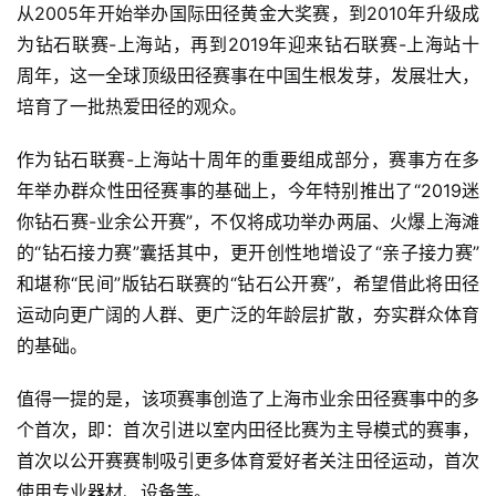
从2005年开始举办国际田径黄金大奖赛，到2010年升级成
为钻石联赛-上海站，再到2019年迎来钻石联赛-上海站十
周年，这一全球顶级田径赛事在中国生根发芽，发展壮大，
培育了一批热爱田径的观众。 
作为钻石联赛-上海站十周年的重要组成部分，赛事方在多
年举办群众性田径赛事的基础上，今年特别推出了“2019迷
你钻石赛-业余公开赛”，不仅将成功举办两届、火爆上海滩
的“钻石接力赛”囊括其中，更开创性地增设了“亲子接力赛”
和堪称“民间”版钻石联赛的“钻石公开赛”，希望借此将田径
运动向更广阔的人群、更广泛的年龄层扩散，夯实群众体育
的基础。
值得一提的是，该项赛事创造了上海市业余田径赛事中的多
个首次，即：首次引进以室内田径比赛为主导模式的赛事，
比
首次以公开赛赛制吸引更多体育爱好者关注田径运动，首次
赛
使用专业器材、设备等。