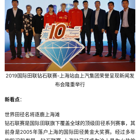
2019国际田联钻石联赛-上海站由上汽集团荣誉呈现新闻发
布会隆重举行
新看点
：
世界田径名将逐鹿上海滩
钻石联赛是国际田联旗下覆盖全球的顶级田径系列赛事，其
前身是2005年落户上海的国际田径黄金大奖赛。经过多年