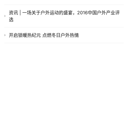
资讯 | 一场关于户外运动的盛宴，2016中国户外产业评
选
开启锁暖热纪元 点燃冬日户外热情
我跑步不是为了参加比赛，只是忍不住想跑
Saucony索康尼再度携手LAMFO品牌创意总监何可推出
全新联名系列 打破既定秩序，跑向真实自我
UNDER ARMOUR安德玛专业助阵，UA一英里测试赛鸣
枪开跑
据说杭马奖牌长这样
24小时操场极限公益跑 将公益做到极限