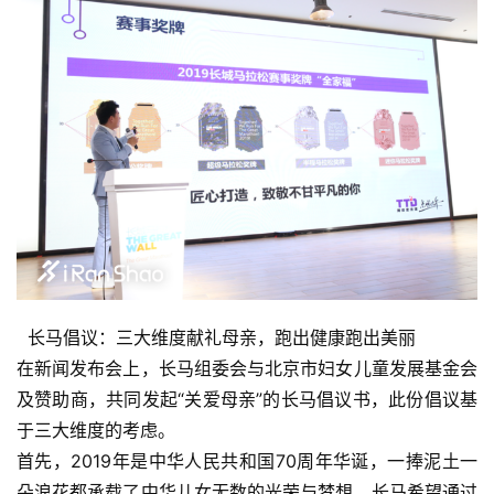
训
练
视
频
用
户
精
选
  长马倡议：三大维度献礼母亲，跑出健康跑出美丽
运
在新闻发布会上，长马组委会与北京市妇女儿童发展基金会
动
及赞助商，共同发起“关爱母亲”的长马倡议书，此份倡议基
集
于三大维度的考虑。
首先，2019年是中华人民共和国70周年华诞，一捧泥土一
朵浪花都承载了中华儿女无数的光荣与梦想，长马希望通过