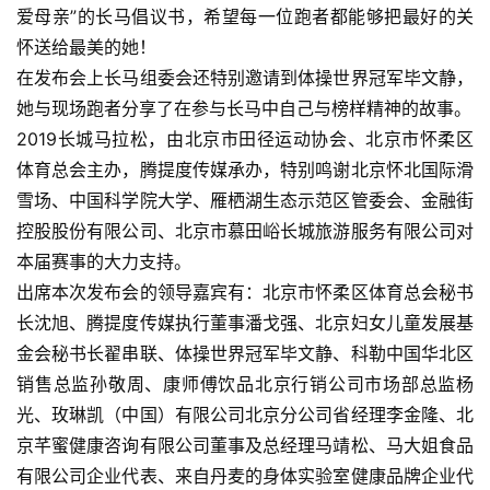
爱母亲”的长马倡议书，希望每一位跑者都能够把最好的关
怀送给最美的她！
在发布会上长马组委会还特别邀请到体操世界冠军毕文静，
她与现场跑者分享了在参与长马中自己与榜样精神的故事。
2019长城马拉松，由北京市田径运动协会、北京市怀柔区
体育总会主办，腾提度传媒承办，特别鸣谢北京怀北国际滑
雪场、中国科学院大学、雁栖湖生态示范区管委会、金融街
控股股份有限公司、北京市慕田峪长城旅游服务有限公司对
本届赛事的大力支持。
出席本次发布会的领导嘉宾有：北京市怀柔区体育总会秘书
长沈旭、腾提度传媒执行董事潘戈强、北京妇女儿童发展基
金会秘书长翟串联、体操世界冠军毕文静、科勒中国华北区
销售总监孙敬周、康师傅饮品北京行销公司市场部总监杨
光、玫琳凯（中国）有限公司北京分公司省经理李金隆、北
京芊蜜健康咨询有限公司董事及总经理马靖松、马大姐食品
有限公司企业代表、来自丹麦的身体实验室健康品牌企业代