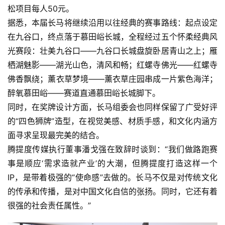
松项目每人50元。
据悉，本届长马将继续沿用以往经典的赛事路线：起点设定
在九谷口，终点落于慕田峪长城，全程经过五个怀柔经典风
光赛段：壮美九谷口——九谷口长城盘旋卧居青山之上；雁
栖湖魅影——湖光山色，清风和畅；红螺寺佛光——红螺寺
佛香飘绕；薰衣草梦境——薰衣草庄园串成一片紫色海洋；
醉氧慕田峪——赛道直通慕田峪长城脚下。
同时，在奖牌设计方面，长马组委会也同样保留了广受好评
的“四色狮牌”造型，在视觉美感、材质手感，和文化内涵方
比
赛
面寻求呈现最完美的结合。
腾提度传媒执行董事潘戈强在致辞时谈到：“我们做路跑赛
观
事是顺应‘需求造就产业’的大潮，但腾提度打造这样一个
察
IP，是带着极强的“使命感”去做的。长马不仅是对传统文化
的传承和传播，是对中国文化自信的张扬。同时，它还有着
装
很强的社会责任属性。”
备