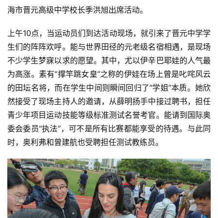
海市晋元高级中学校长季洪旭出席活动。
上午10点，当运动员们到达活动现场，就引来了晋元中学学
生们的阵阵欢呼。能与世界田径的元老级名宿相遇，是现场
不少学生梦寐以求的愿望。其中，尤以伊辛巴耶娃的人气最
为高涨。素有“撑竿跳女皇”之称的伊娃在场上曾是叱咤风云
的田坛名将，而在学生中间则瞬间回归了“学姐”本质。她欣
然接受了现场主持人的邀请，从薛明扬手中接过聘书，担任
青少年项目运动技能等级标准测试名誉考官。能请到国际奥
委会委员“执法”，可不是所有比赛都能享受的待遇。与此同
时，奥利弗和曾建航也受聘担任测试教练员。