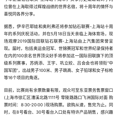
位曾在上海取得过辉煌战绩的世界名宿，将十周年的情怀与
喜悦同各界分享。
据悉，伊辛巴耶娃和奥利弗还将参加钻石联赛-上海站十周
年的系列庆祝活动，并在5月18日当天亲临上海体育场，现
场观摩2019国际田联钻石联赛-上海站由上汽集团荣誉呈
现。届时，包括奥运会冠军、世锦赛冠军和世界纪录保持者
在内的100余名世界顶尖好手将参加这一国际田联旗下的顶
级系列赛事，苏炳添、王宇、巩立姣、吕会会也将领衔“中
国军团”，出战男子100米、男子跳高、女子铅球和女子标枪
等16个项目的角逐。
目前，比赛尚有余票数量有限，观众可至东亚票务售票窗口
(上海市徐汇区漕溪北路1111号 零陵路路口飞洲国际对面 购
票时间：8:30-20:00 )现场购票。欲购从速，售完为止。同
时，在8号看台、30号看台入口处有特许产品销售，感兴趣