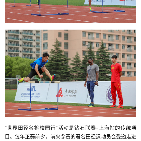
比
赛
观
察
装
备
训
“世界田径名将校园行”活动是钻石联赛-上海站的传统项
练
目。每年正赛前夕，前来参赛的著名田径运动员会受邀走进