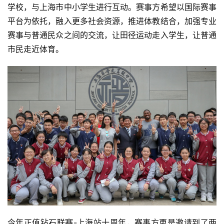
学校，与上海市中小学生进行互动。赛事方希望以国际赛事
视
频
平台为依托，融入更多社会资源，推进体教结合，加强专业
赛事与普通民众之间的交流，让田径运动走入学生，让普通
用
市民走近体育。
户
精
选
运
动
集
今年正值钻石联赛-上海站十周年，赛事方更是邀请到了两