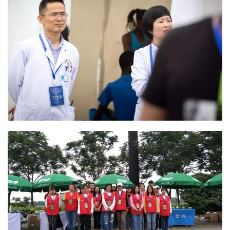
备
训
练
视
频
用
户
精
选
运
动
集