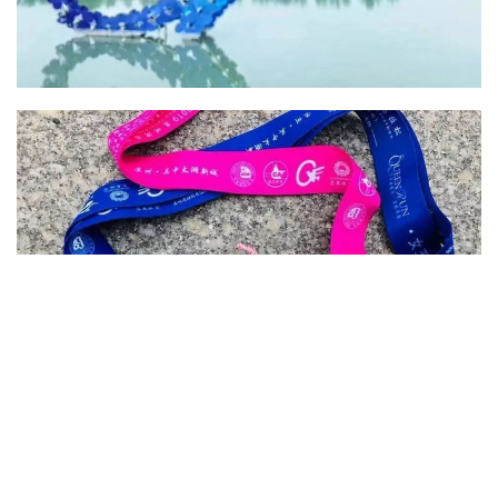
魅力苏州湾、奔跑在吴中。千年历史太湖之畔，古韵苏州与