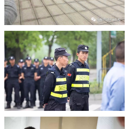
比
赛
观
察
装