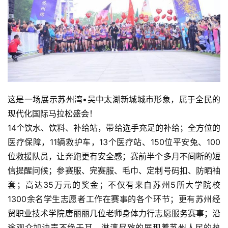
这是一场展示苏州湾•吴中太湖新城城市形象，属于全民的
现代化国际马拉松盛会！
14个饮水、饮料、补给站，带给选手充足的补给；全方位的
医疗保障，11辆救护车，13个医疗站、150位平安兔、100
位救援队员，让奔跑更有安全感；赛前半个多月不间断的短
信提醒问候；参赛服、完赛服、毛巾、定制号码扣、防晒袖
套；高达35万元的奖金；不仅有来自苏州5所大学院校
1300余名学生志愿者工作在赛事的各个环节；更有苏州经
贸职业技术学院唐丽丽几位老师身体力行志愿服务赛事；沿
途观众加油声不绝于耳、淋漓尽致的展现着苏州人民的热