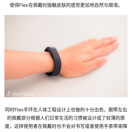
使得Flex在佩戴时接触皮肤的感觉更加地自然与顺滑。
比
赛
观
察
装
备
训
同时Flex手环在人体工程设计上也做的十分出色，腕带左右
练
的佩戴部分根据人们日常生活的习惯被设计成了较薄的厚
度，这样使用者在佩戴时也不会对书写或者使用手表带来障