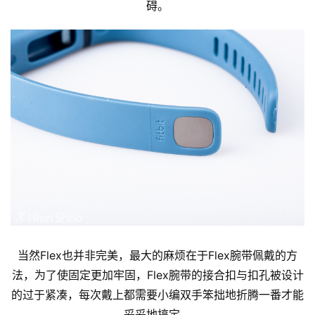
视
碍。
频
用
户
精
选
运
动
集
当然Flex也并非完美，最大的麻烦在于Flex腕带佩戴的方
法，为了使固定更加牢固，Flex腕带的接合扣与扣孔被设计
的过于紧凑，每次戴上都需要小编双手笨拙地折腾一番才能
妥妥地搞定。