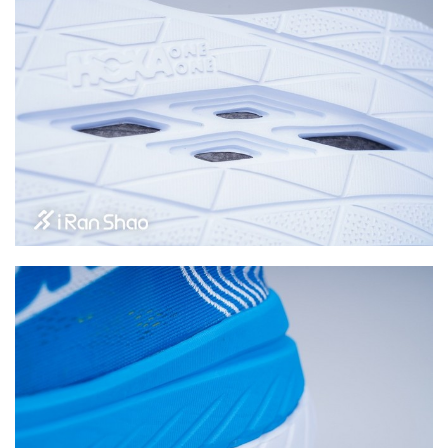
比
赛
观
察
装
备
训
练