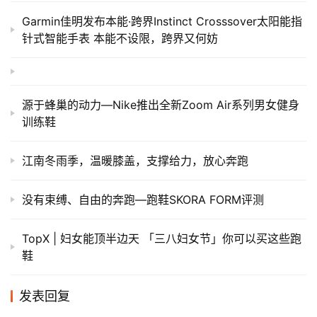
Garmin佳明发布本能·跨界Instinct Crosssover太阳能指
针式智能手表 本能不设限，跨界又何妨
源于蜂巢的动力—Nike推出全新Zoom Air系列男女健身
训练鞋
江南冬雨季，温暖膝盖，支撑给力，放心奔跑
没有束缚、自由的奔跑—跑鞋SKORA FORM评测
TopX | 妇女能顶半边天 「三八妇女节」你可以买这些跑
鞋
发表回复