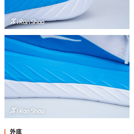
视
频
用
户
精
选
运
动
集
外底