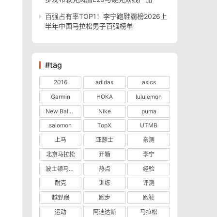
百强占有率TOP1！李宁跑鞋霸榜2026上
半年中国马拉松男子百强榜单
#tag
2016
adidas
asics
Garmin
HOKA
lululemon
New Balance
Nike
puma
salomon
TopX
UTMB
上马
亚瑟士
亲测
北京马拉松
开箱
李宁
波士顿马拉松
热点
经验
耐克
训练
评测
越野跑
跑步
跑鞋
运动
阿迪达斯
马拉松