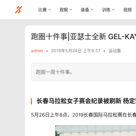
比赛
观察
装备
训练
视频
跑圈十件事|亚瑟士全新 GEL-KA
admin
•
2019年5月24日 上午9:57
•
运动集
跑圈一周十件事。
长春马拉松女子赛会纪录被刷新 杨
5月26日上午8点，2019长春国际马拉松赛在