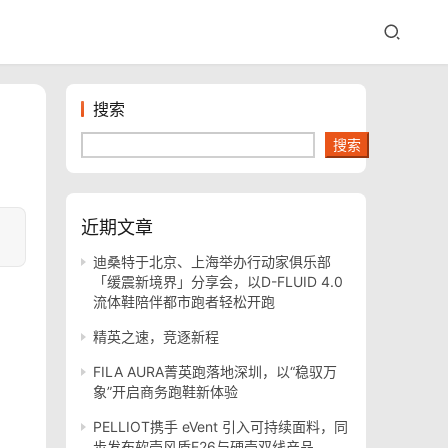
搜索
搜索
近期文章
迪桑特于北京、上海举办行动家俱乐部
「缓震新境界」分享会，以D-FLUID 4.0
流体鞋陪伴都市跑者轻松开跑
精英之速，竞逐新程
FILA AURA菁英跑落地深圳，以“稳驭万
象”开启商务跑鞋新体验
PELLIOT携手 eVent 引入可持续面料，同
步发布软壳风盾E26与硬壳双线产品