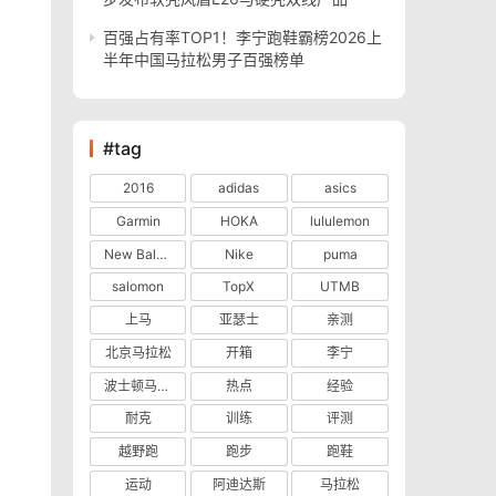
百强占有率TOP1！李宁跑鞋霸榜2026上
半年中国马拉松男子百强榜单
#tag
2016
adidas
asics
Garmin
HOKA
lululemon
New Balance
Nike
puma
salomon
TopX
UTMB
上马
亚瑟士
亲测
北京马拉松
开箱
李宁
波士顿马拉松
热点
经验
耐克
训练
评测
越野跑
跑步
跑鞋
运动
阿迪达斯
马拉松