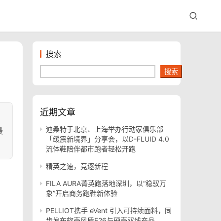
搜索
搜索
近期文章
迪桑特于北京、上海举办行动家俱乐部
最
「缓震新境界」分享会，以D-FLUID 4.0
流体鞋陪伴都市跑者轻松开跑
精英之速，竞逐新程
FILA AURA菁英跑落地深圳，以“稳驭万
象”开启商务跑鞋新体验
PELLIOT携手 eVent 引入可持续面料，同
步发布软壳风盾E26与硬壳双线产品