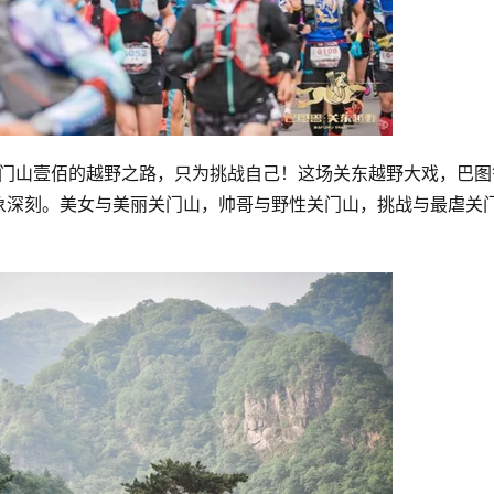
图鲁关门山壹佰的越野之路，只为挑战自己！这场关东越野大戏，巴图
象深刻。美女与美丽关门山，帅哥与野性关门山，挑战与最虐关