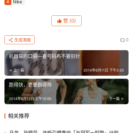
Nike
赞
(0)
生成海报
0
机器猫的口袋—要号码布不要别针
上一篇
2014年6月11日 下午3:20
跑得快，更要跑得帅
2014年6月12日 上午10:55
下一篇
相关推荐
马龙、孙颖莎、许昕引燃李宁「与冠军一起跑」计划