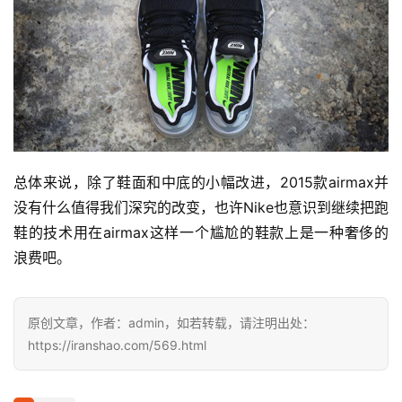
装
备
训
练
视
频
总体来说，除了鞋面和中底的小幅改进，2015款airmax并
没有什么值得我们深究的改变，也许Nike也意识到继续把跑
用
鞋的技术用在airmax这样一个尴尬的鞋款上是一种奢侈的
户
浪费吧。
精
选
原创文章，作者：admin，如若转载，请注明出处：
运
https://iranshao.com/569.html
动
集