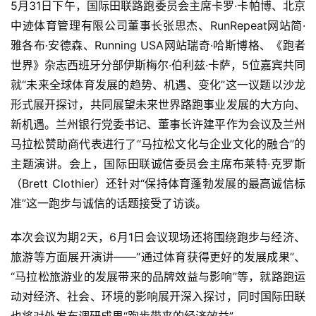
5月31日下午，国际田联路跑委员会主席卡罗·卡帕博、北京
中迹体育管理有限公司董事长张思杰、RunRepeat网站简·
用
雅各布·安德森、Running USA网站瑞奇·哈斯博格、《跑者
户
精
世界》杂志西班牙分部伊斯梅尔·伯利兹·卡萨，5位嘉宾共同
选
就“未来全球体育发展的趋势、机遇、变化”这一议题以沙龙
形式展开探讨，共同展望未来世界路跑事业发展的大方向、
运
新机遇。兰州银行党委书记、董事长许建平作为会议及兰州
动
马拉松赞助商代表进行了“马拉松文化与企业文化的融合”的
集
主题演讲。会上，国际田联诚信委员会主席布莱特·克罗斯
（Brett Clothier）还针对“保持体育蓬勃发展的最高诚信标
准”这一跑步与诚信的话题接受了访谈。
本次会议为期2天，6月1日会议现场还将围绕跑步与经济、
旅游等方面展开演讲——“通过体育获得更好的发展成果”、
“马拉松旅游业的发展带来的品牌效益与影响”等，就路跑运
动对经济、社会、环境的影响展开深入探讨，同时国际田联
也将对外发布调研成果“跑步带来的经济效益”。