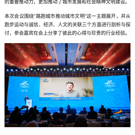
的重要推动力，更加推动了城市发展和社会精神文明建设。
本次会议围绕“路跑城市推动城市文明”这一主题展开，并从
跑步运动与诚信、经济、人文的关联三个方面进行剖析与探
比
讨，参会嘉宾在会上分享了彼此的心得与珍贵的行业经验。
赛
观
察
装
备
训
练
视
频