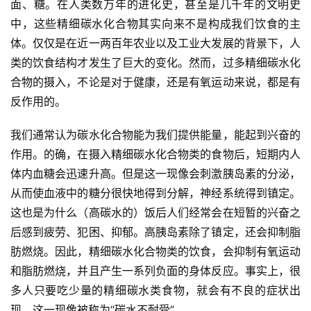
面、糖。在人类数万年的进化史，甚至是几千年的文明史
中，这些精细碳水化合物其实向来不是构成我们饮食的主
体。仅仅是在近一两百年农业以及工业大发展的背景下，人
类的饮食结构才发生了巨大的变化。然而，过多精细碳水化
合物的摄入，不论是对于健康，还是有氧运动来说，都是有
反作用的。
我们通常认为碳水化合物能为我们提供能量，能起到兴奋的
作用。的确，在摄入精细碳水化合物类的食物后，短期内人
体内血糖会迅速升高。但是这一现像会刺激胰岛素的分泌，
从而使血液中的糖分很快地得到分解，神经系统得到镇定。
这也是为什么（高碳水的）饭后人们经常会在短暂的兴奋之
后感到疲劳、犯困、抑郁。高胰岛素除了镇定，还会抑制脂
肪燃烧。因此，精细碳水化合物类的饮食，会抑制有氧运动
和脂肪燃烧，并且产生一系列负面的身体反应。事实上，很
多人只要吃少量的精细碳水类食物，就会有不良的症状出
现，这一现像被称为“碳水不耐受”。