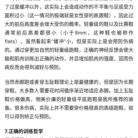
了过度缓冲以外，这实际上会造成动作的不平衡与足底受力
户
精
面积过小（这一情况的极端就是女性穿的高跟鞋），因此过
选
大的前后高度差会增大受伤的概率。轻量级的鞋以及比赛鞋
通常前后高差都很小（小于8mm，这种鞋也被称作
运
flats），虽然看起来“缓冲”小，但是实际上是会预防伤病
动
的。通过穿更加自然的轻量级跑鞋，正确的神经反馈会使大
集
脑和肌肉训练出正确的动作，并且增加肌肉的强度，因而伤
病反而会得到减轻与预防。
当然赤脚跑或者穿五趾鞋理论上是最健康的，但是因为长期
穿鞋，大多数人需要花时间循序渐近地适应赤脚。加上五趾
鞋价格偏高，物美价廉的轻量级平底跑鞋是我所推荐的装
备。很多伤病，实际上并不需要穿价格很高的高级跑鞋，就
可以得到矫正与预防。
7.正确的训练哲学