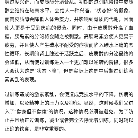
腺过度兴奋，而皮质醇分泌紊乱。初期的过训练阶段中皮质
醇会维持在较高水平，会给人一种兴奋，“状态好”的假象。
而高皮质醇会降低人体免疫力，并影响到骨质的代谢，因而
使人更易于受到伤病的侵袭。同时，由于皮质醇升高了血
糖，胰岛素的分泌将会随之被刺激。高胰岛素会使人更易于
疲劳，并且使人产生碳水不耐受的症状而陷入碳水上瘾的恶
性循环。长期的肾上腺过于活跃之后，皮质醇的分泌最终将
会降低，从而使过训练进入一个更加难以逆转的阶段。很多
人会认为这是“状态下降”，但是实际上这是中后期过训练激
素紊乱的表现。
过训练造成的激素紊乱，会使造成竞技水平的下降，伤病的
增加，以及精神上的压力以及抑郁。显然，这时候我们又进
入了“健身但不健康”的情况，这种情况必须被避免。为了防
止并且矫正过训练，减少或者完全去除无氧训练，同时辅以
正确的饮食，是非常重要的。