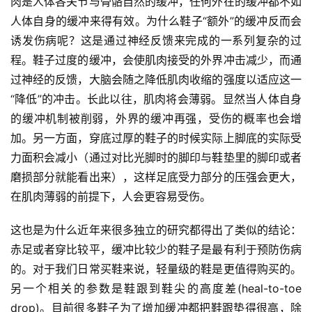
肉是人体各关节与骨骼自然的缓冲，任何外在的缓冲都不如
人体自身的缓冲来得有效。为什么鞋子“额外”的缓冲反而会
比
诱发伤病呢？这是通过神经反馈来完成的一系列复杂的过
赛
程。鞋子过度的缓冲，会使肌肉接受的外界冲击减少，而通
过神经的反馈，大脑会随之降低肌肉收缩的强度以适应这一
观
“降低”的冲击。长此以往，肌肉将会薄弱。显然当人体自身
察
的缓冲机制被削弱，外界的缓冲再强，受伤的概率也会增
加。另一方面，穿底过厚的鞋子的时候实际上脚底的实际受
装
力面积会减小（通过对比光脚时的脚印与鞋垫里的脚印或者
备
磨损部分就能看出来），这样足底受力部分的压强会更大，
在肌肉薄弱的前提下，人会更容易受伤。
训
练
这也是为什么近年来很多独立的研究都得出了类似的结论：
赤足或者穿比较平，缓冲比较少的鞋子是最有利于预防伤病
视
的。对于我们日常买鞋来说，轻量级的鞋是更值得购买的。
频
另一个相关的参数是鞋跟到鞋尖的高度差(heal-to-toe 
drop)。目前很多鞋子为了增加缓冲都把鞋跟垫得很高，除
用