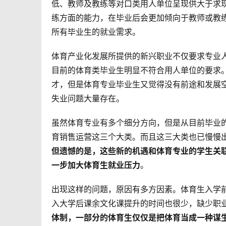
低、教师及教练等对口类用人单位呈现供大于求
练方面的能力，在毕业后会更加倾向于教师或教
所有毕业生的就业需求。
体育产业化发展所提供的新兴职业不仅要求专业
目前的体育类毕业生明显不符合用人单位的要求
才，但是体育专业毕业生又觉得没有前途和发展
失业问题大量存在。
虽然体育专业有多个细分方向，但是从目前毕业
育销售运营这三个大类。而且这三大类也已慢慢
但遗憾的是，这些新的机遇和体育专业的学生关
一步加大体育生就业压力
。 
出现这样的问题，原因有多方因素。体育生入学
入大学后课余文化课提升的时间也很少，缺少职
体制，一部分的体育生仅仅是把体育当成一种谋