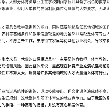
现象。大部分体育类毕业生在学校期间掌握并具备了出色的教学
练等职业，但用人单位的在编制度岗位有具体的人数要求，无法
人才要具备教学及训练的能力，同时还要能够胜任其他领域的工
。农村等基础条件和教学设施较差的地方虽然非常缺乏体育专业
空间，不愿意去工作，宁愿待在家里等待其他就业机会，导致结
的角度来看，就业的口径相近且窄，主要是体育教师、体育教练
出现饱和风险。因此整体来说，
虽然现在体育产业充满机遇与前
联性并不算太大，反倒是许多其他领域的人才大量涌入体育行业
前参加过系统性的训练，运动技能突出，但文化课普遍成绩不高
业生涯规划，这就整体削弱了体育生的就业竞争力
。由于我国的
生的手段、一种高考的捷径，并没有真心热爱体育。 