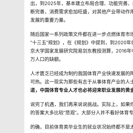
出，到2025年，基本建立布局合理、功能完善
断完善，消费需求愈加旺盛，对其他产业带动作
发展的重要力量。
随后国家一系列政策文件都在进一步点燃体育市场，
“十三五”规划》，在《规划》中提到，到2020
京大学国家发展研究院易剑东教授测算，2016年中
万人口的缺额。
人才匮乏已经成为制约我国体育产业快速发展的
可热。这一现实为那些有志于从事体育产业的人
道，中国体育专业人才也必将迎来职业发展的黄金
说完了机遇，我们再来说说挑战。实际上，如果
的答案大多比较“悲观”。大部分人并不看好体育
的确，目前体育类毕业生的就业状况始终都不是