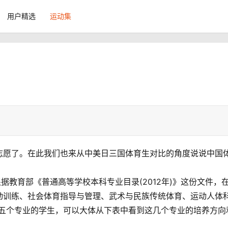
用户精选
运动集
志愿了。在此我们也来从中美日三国体育生对比的角度说说中国
据教育部《普通高等学校本科专业目录(2012年)》这份文件，
动训练、社会体育指导与管理、武术与民族传统体育、运动人体
这五个专业的学生，可以大体从下表中看到这几个专业的培养方向