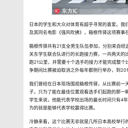
日本的学生和大众对体育有超乎寻常的喜爱。我
及其同名电影《强风吹拂》，箱根传驿这项赛事
箱根传驿共有21支全男生队伍参加，分别来自经
关东学生联合队进行的长跑接力赛，一共两天的
跑21公里，并需要十个选手的接力才能完成整个比
争期间比赛被迫取消之外每年都例行举办，到201
我们曾经在日本现场围观箱根传驿，从比赛前一天
子，只为了能在最佳位置观看选手们起跑的那一
学生来说，他能代表学校出场的最长时间只有4
为的就是能够代表学校赢得比赛。
冷静来看，这个比赛无非就是几所日本高校举行