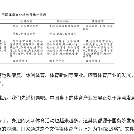
有运动康复、休闲体育、体育新闻等专业。随着体育产业的发展
。 
挑战。我们先说机遇吧。中国当下的体育产业发展正处于蓬勃发
多了，身边的大众体育活动也越来越多。这其实都源于国务院发
革的浪潮。国家通过这个文件将体育产业上升为“国家战略”。文