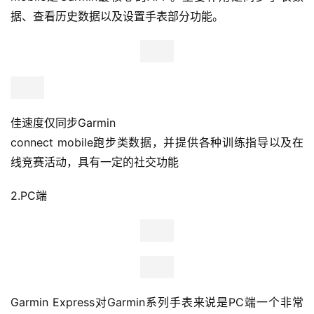
察
据、查看历史数据以及设置手表部分功能。
装
备
训
佳速度仅同步Garmin
练
connect mobile跑步类数据，并提供各种训练指导以及在
线竞赛活动，具有一定的社交功能
视
频
2.PC端
用
户
精
选
Garmin Express对Garmin系列手表来说是PC端一个非常
运