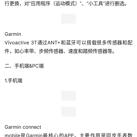
行更换，对“应用程序（运动模式）”、“小工具”进行删选。
Garmin
Vívoactive 3T通过ANT+和蓝牙可以搭载很多传感器和配
件，如心率带、步频传感器、速度和踏频传感器等。
二、手机端&PC端
1.手机端
比
赛
Garmin connect
mobile是Garmin最核心的APP。主要作用是同步手表数
观