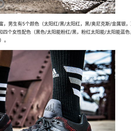
颜色依旧很丰富，男生有5个颜色（太阳红/黑/太阳红，黑/奥尼克斯/金属银
）和四个女性配色（黑色/太阳能粉红/黑，粉红太阳能/太阳能蓝色
色）。