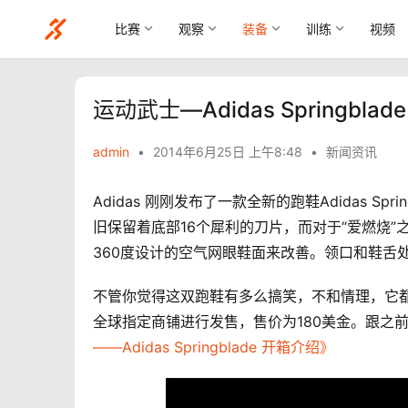
比赛
观察
装备
训练
视频
运动武士—Adidas Springblade
admin
•
2014年6月25日 上午8:48
•
新闻资讯
Adidas 刚刚发布了一款全新的跑鞋Adidas Spring
旧保留着底部16个犀利的刀片，而对于“爱燃烧”之前评测
360度设计的空气网眼鞋面来改善。领口和鞋舌
不管你觉得这双跑鞋有多么搞笑，不和情理，它都将于6月25日
全球指定商铺进行发售，售价为180美金。跟之前的Ad
——Adidas Springblade 开箱介绍》