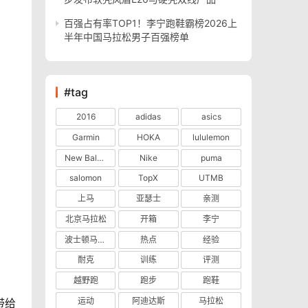
百强占有率TOP1！李宁跑鞋霸榜2026上
半年中国马拉松男子百强榜单
#tag
2016
adidas
asics
Garmin
HOKA
lululemon
New Balance
Nike
puma
salomon
TopX
UTMB
上马
亚瑟士
亲测
北京马拉松
开箱
李宁
波士顿马拉松
热点
经验
耐克
训练
评测
越野跑
跑步
跑鞋
运动
阿迪达斯
马拉松
带给