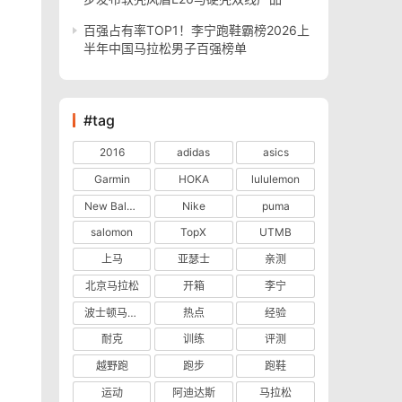
百强占有率TOP1！李宁跑鞋霸榜2026上
半年中国马拉松男子百强榜单
#tag
2016
adidas
asics
Garmin
HOKA
lululemon
New Balance
Nike
puma
salomon
TopX
UTMB
上马
亚瑟士
亲测
北京马拉松
开箱
李宁
波士顿马拉松
热点
经验
耐克
训练
评测
越野跑
跑步
跑鞋
运动
阿迪达斯
马拉松