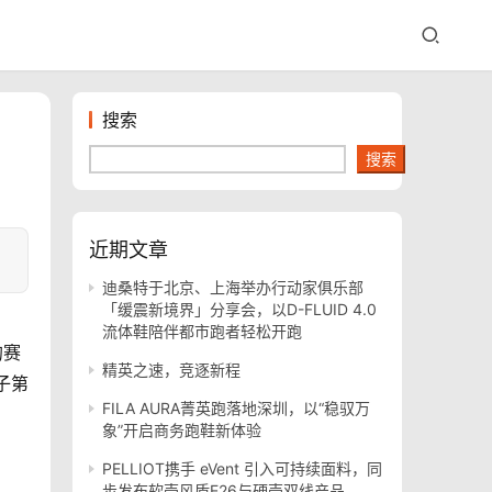
搜索
搜索
近期文章
迪桑特于北京、上海举办行动家俱乐部
「缓震新境界」分享会，以D-FLUID 4.0
流体鞋陪伴都市跑者轻松开跑
的赛
精英之速，竞逐新程
子第
FILA AURA菁英跑落地深圳，以“稳驭万
象”开启商务跑鞋新体验
PELLIOT携手 eVent 引入可持续面料，同
步发布软壳风盾E26与硬壳双线产品