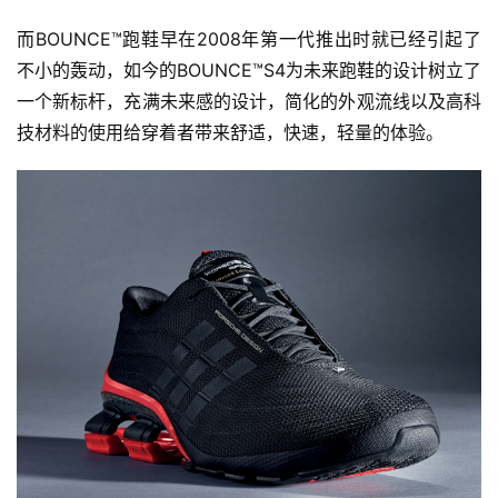
视
而BOUNCE™跑鞋早在2008年第一代推出时就已经引起了
频
不小的轰动，如今的BOUNCE™S4为未来跑鞋的设计树立了
一个新标杆，充满未来感的设计，简化的外观流线以及高科
用
技材料的使用给穿着者带来舒适，快速，轻量的体验。
户
精
选
运
动
集