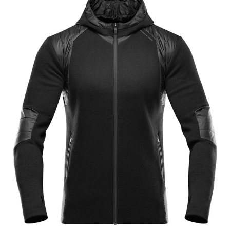
比
赛
观
察
装
备
训
练