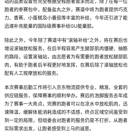
站的品类设置也完全根据全程跑者需求而定，除了在每一位
跑者的参赛包中，配备盐丸之外，赛道中将为跑者提供巧克
视
力、香蕉、小蛋糕及小番茄等丰富的补给，今年还引进了能
频
迅速补充能量的国际级赛事补给GU能量胶。
用
除此之外，今年除了赛道中有“滚轴补给”之外，将在赛后也
户
增设滚轴放松服务，在后半程容易产生腿部肌肉僵硬、抽筋
精
的路段，设置滚轴站，由志愿者为有需要的跑者放松腿部肌
选
肉，有助于跑者后半程更好地发挥，在赛后除了滚轴放松也
配有人工按摩放松的服务。
运
动
本次赛事后勤工作将引入京东物流提供专业、精准、全套的
集
供应链服务，保障赛事的顺利举办。赛后的泡脚服务去年成
为了赛事一大亮点，完赛的跑者可以在凉水中放松肌肉，迅
速降温，缓解体能消耗造成的不适感，终点区域空间虽受到
到一定的局限，但组委会对跑者的服务仍是不打折，从跑者
实际需求出发，让跑者感受到上马的诚意。 