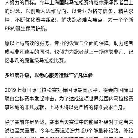
人努力的目标。今年上海国际马拉松赛将继续秉承跑者至上
的理念，以创新为思维导向、以专业为恪守信条，精益求
精，不断优化赛事组织，解决跑者难点痛点，为一个个新
PB的诞生保驾护航。
愿以上马高效的服务、专业的设置与全面的保障，助力跑者
成就非凡速度的同时，也倾力为跑者献上一场体验非凡、记
比
忆非凡的殿堂级马拉松比赛。 
赛
多维度升级，以悉心服务造就“飞”凡体验 
观
察
2019上海国际马拉松赛对标国际最高水平，将会向国际田
联白金标赛事发起冲击，为了达成这项世界范围内马拉松赛
装
事领域的非凡成就，上马也将以更严格的标准要求自身。 
备
除了赛前充足备战，赛事当天赛道中的能量补给对于跑者来
训
说也至关重要。今年在赛道沿途共设9个能量补给站，补给
练