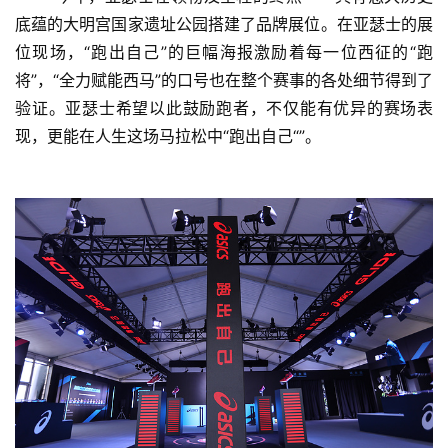
底蕴的大明宫国家遗址公园搭建了品牌展位。在亚瑟士的展
位现场，“跑出自己”的巨幅海报激励着每一位西征的“跑
将”，“全力赋能西马”的口号也在整个赛事的各处细节得到了
验证。亚瑟士希望以此鼓励跑者，不仅能有优异的赛场表
现，更能在人生这场马拉松中“跑出自己“”。