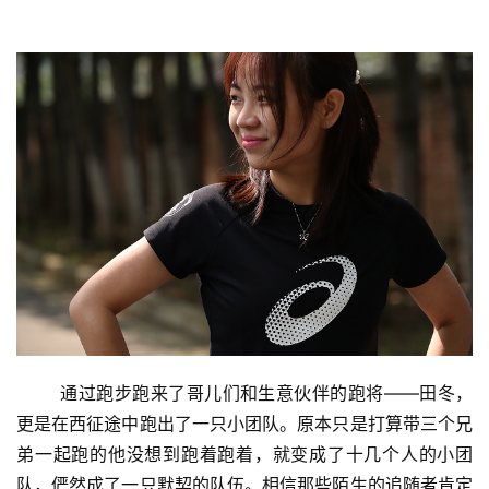
比
赛
	通过跑步跑来了哥儿们和生意伙伴的跑将——田冬，
观
更是在西征途中跑出了一只小团队。原本只是打算带三个兄
察
弟一起跑的他没想到跑着跑着，就变成了十几个人的小团
队，俨然成了一只默契的队伍。相信那些陌生的追随者肯定