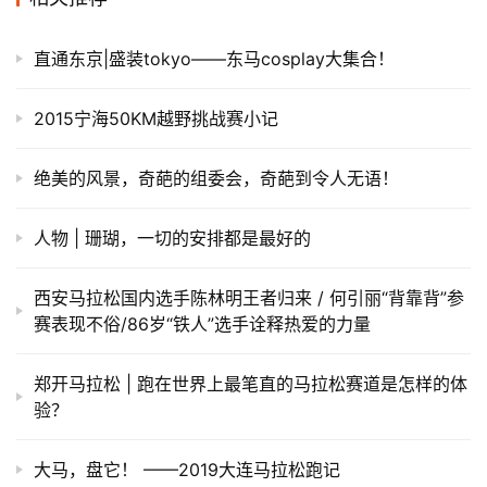
直通东京|盛装tokyo——东马cosplay大集合！
2015宁海50KM越野挑战赛小记
绝美的风景，奇葩的组委会，奇葩到令人无语！
人物 | 珊瑚，一切的安排都是最好的
西安马拉松国内选手陈林明王者归来 / 何引丽“背靠背”参
赛表现不俗/86岁“铁人”选手诠释热爱的力量
郑开马拉松 | 跑在世界上最笔直的马拉松赛道是怎样的体
验？
大马，盘它！ ——2019大连马拉松跑记