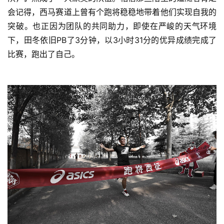
装
会记得，西马赛道上曾有个跑将稳稳地带着他们实现自我的
备
突破。也正因为团队的共同助力，即使在严峻的天气环境
下，田冬依旧PB了3分钟，以3小时31分的优异成绩完成了
训
比赛，跑出了自己。
练
视
频
用
户
精
选
运
动
集