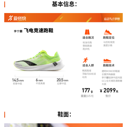
基本信息：
鞋面：