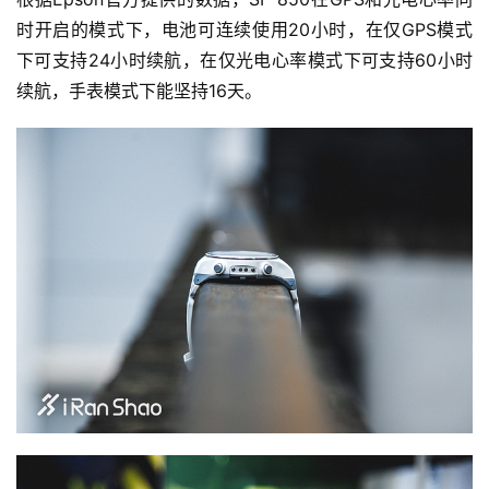
装
时开启的模式下，电池可连续使用20小时，在仅GPS模式
备
下可支持24小时续航，在仅光电心率模式下可支持60小时
续航，手表模式下能坚持16天。
训
练
视
频
用
户
精
选
运
动
集