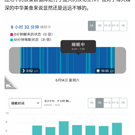
深的中华美食来说显然还是远远不够的。
装
备
训
练
视
频
用
户
精
选
运
动