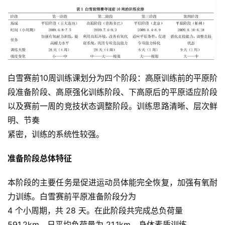
比
白雪赛前10周训练课划分为四个阶段：高原训练前的平原阶
赛
段准备阶段、高原强化训练阶段、下高原后的平原适应阶段
以及赛前一周的竞技状态调整阶段。训练思路清晰、层次鲜
观
明、节奏
察
紧密，训练的系统性较强。
装
准备阶段总体特征
备
本阶段的主要任务是促进运动员体能完全恢复，加强有氧耐
训
力训练。白雪赛前平原准备阶段分为
练
4 个小周期，共 28 天。在此阶段共完成总负荷量
591.2km，日平均负荷量为 21.1km，身体素质训练