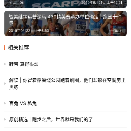
上一篇
2019年9月21日 上午12:21
智美继续运营深马 430精英赛承办单位确定 | 跑圈十件
事
2019年9月22日 下午3:50
下一篇
相关推荐
鞋带 真得很烦
解读 | 你冒着酷暑绕公园跑着刷圈，他们却躲在空调房里
黑练
官兔 VS 私兔
原创精选 | 跑步之后，世界就是我们的了