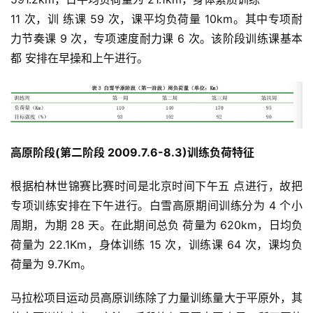
视
11 次，训 练课 59 次，课平均负荷量 10km。其中专项耐
频
力节奏课 9 次，专项速度耐力课 6 次。该阶段训练课基本
都 安排在早操和上午进行。
用
户
精
选
高原阶段(第二阶段 2009.7.6-8.3)训练负荷特征
运
动
根据柏林世锦赛比赛时间是北京时间下午五 点进行，故把
集
专项训练安排在下午进行。白雪高原期间训练分为 4 个小
周期，为期 28 天。在此期间总负 荷量为 620km，日均负
荷量为 22.1Km，身体训练 15 次，训练课 64 次，课均负
荷量为 9.7Km。
马拉松项目运动员高原训练除了力量训练量大于平原外，其