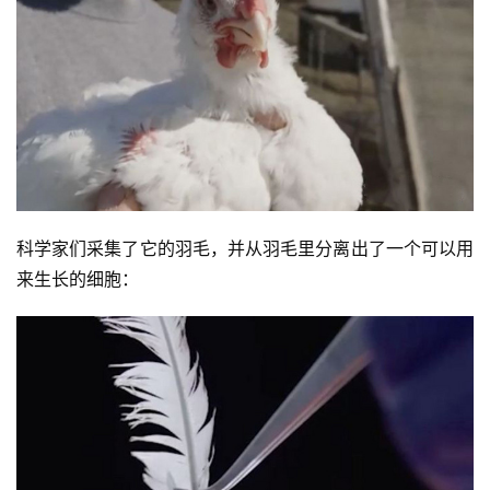
比
赛
观
察
装
科学家们采集了它的羽毛，并从羽毛里分离出了一个可以用
备
来生长的细胞：
训
练
视
频
用