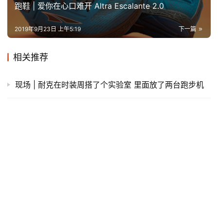
跑鞋 | 爱你在心口难开 Altra Escalante 2.0
2019年9月23日 上午5:19
下一篇
相关推荐
现场 | 耐克在时装周搭了个实验室 里面放了两台跑步机
跑马十年 川内终成职业选手 | 跑圈十件事
女运动员身材强壮又怎样 小威请你打破常规审美
跑马打铁女学霸，90后孙世怡不愁嫁
如果你的另一半不支持你跑步怎么办？