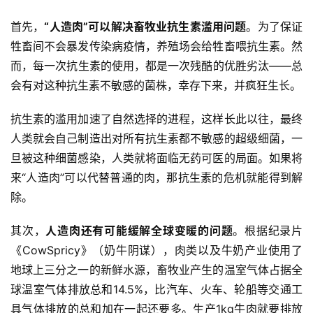
首先，
“人造肉”可以解决畜牧业抗生素滥用问题
。为了保证
牲畜间不会暴发传染病疫情，养殖场会给牲畜喂抗生素。然
而，每一次抗生素的使用，都是一次残酷的优胜劣汰——总
会有对这种抗生素不敏感的菌株，幸存下来，并疯狂生长。
抗生素的滥用加速了自然选择的进程，这样长此以往，最终
人类就会自己制造出对所有抗生素都不敏感的超级细菌，一
旦被这种细菌感染，人类就将面临无药可医的局面。如果将
来“人造肉”可以代替普通的肉，那抗生素的危机就能得到解
除。
其次，
人造肉还有可能缓解全球变暖的问题
。根据纪录片
《CowSpricy》（奶牛阴谋），肉类以及牛奶产业使用了
地球上三分之一的新鲜水源，畜牧业产生的温室气体占据全
球温室气体排放总和14.5%，比汽车、火车、轮船等交通工
具气体排放的总和加在一起还要多。生产1kg牛肉就要排放