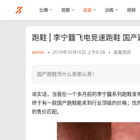
比赛
观察
装备
训练
视频
跑鞋 | 李宁䨻飞电竞速跑鞋 国
admin
•
2019年10月15日 上午9:28
•
装备测评
国产跑鞋凭什么卖那么贵！
说实话，当我在一个多月前的李宁䨻系列跑鞋发
终于有一款国产跑鞋能卖到行业顶级的价格；忧
的售价匹配。 