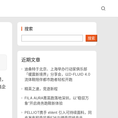
搜索
搜索
近期文章
迪桑特于北京、上海举办行动家俱乐部
「缓震新境界」分享会，以D-FLUID 4.0
是，
流体鞋陪伴都市跑者轻松开跑
高企
精英之速，竞逐新程
FILA AURA菁英跑落地深圳，以“稳驭万
象”开启商务跑鞋新体验
PELLIOT携手 eVent 引入可持续面料，同
步发布软壳风盾E26与硬壳双线产品