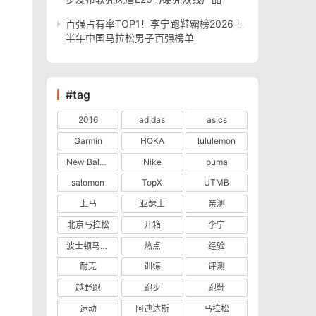
百强占有率TOP1！李宁跑鞋霸榜2026上
半年中国马拉松男子百强榜单
#tag
2016
adidas
asics
Garmin
HOKA
lululemon
New Balance
Nike
puma
salomon
TopX
UTMB
上马
亚瑟士
亲测
北京马拉松
开箱
李宁
波士顿马拉松
热点
经验
耐克
训练
评测
越野跑
跑步
跑鞋
运动
阿迪达斯
马拉松