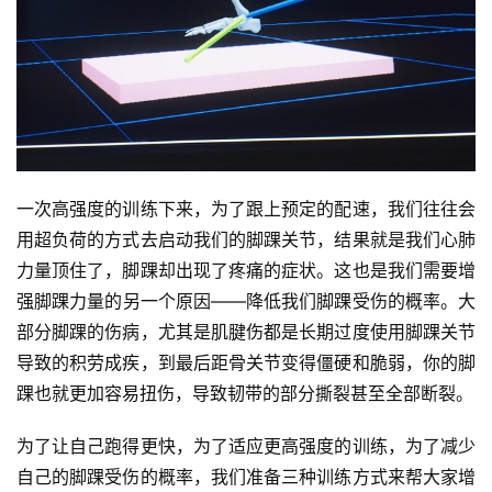
察
装
备
训
练
一次高强度的训练下来，为了跟上预定的配速，我们往往会
用超负荷的方式去启动我们的脚踝关节，结果就是我们心肺
视
频
力量顶住了，脚踝却出现了疼痛的症状。这也是我们需要增
强脚踝力量的另一个原因——降低我们脚踝受伤的概率。大
用
部分脚踝的伤病，尤其是肌腱伤都是长期过度使用脚踝关节
户
导致的积劳成疾，到最后距骨关节变得僵硬和脆弱，你的脚
精
踝也就更加容易扭伤，导致韧带的部分撕裂甚至全部断裂。
选
为了让自己跑得更快，为了适应更高强度的训练，为了减少
运
自己的脚踝受伤的概率，我们准备三种训练方式来帮大家增