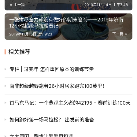
赞
(8)
生成海报
0
上马Who怕沪 | 带你直击2019上马EXPO现场
上一篇
2019年11月14日 上午7:48
一张拼尽全力却没有做好的期末答卷——2019年济南
12小时超级马拉松赛记
2019年11月15日 上午9:23
下一篇
相关推荐
专栏 | 过完年 怎样重回原本的训练节奏
南非超级越野跑者26小时居家跑完100英里！