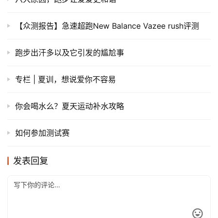
首马东马记：一个悲观主义者的42195 – 赛前训练100天
如何跑好第一场马拉松？ 出发前的准备
六大原因，跑步让爱爱更和谐
【众测报告】急速超跑New Balance Vazee rush评测
跑步出汗多以及它引发的尴尬事
专栏 | 夏训，想说爱你不容易
你会喝水么？夏天运动补水攻略
如何参加测试赛