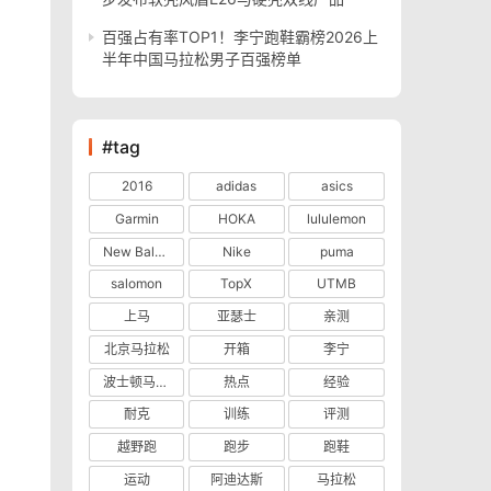
百强占有率TOP1！李宁跑鞋霸榜2026上
半年中国马拉松男子百强榜单
#tag
2016
adidas
asics
Garmin
HOKA
lululemon
New Balance
Nike
puma
salomon
TopX
UTMB
上马
亚瑟士
亲测
北京马拉松
开箱
李宁
波士顿马拉松
热点
经验
耐克
训练
评测
越野跑
跑步
跑鞋
运动
阿迪达斯
马拉松