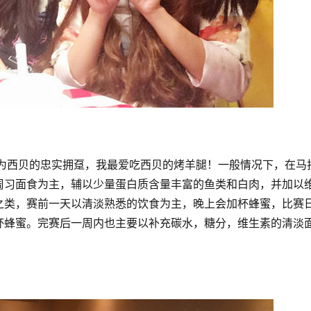
作为西贝的忠实拥趸，我最爱吃西贝的烤羊腿！一般情况下，在马
周习面食为主，辅以少量蛋白质含量丰富的鱼类和白肉，并加以
之类，赛前一天以清淡熟悉的饮食为主，晚上会加杯蜂蜜，比赛
杯蜂蜜。完赛后一周内也主要以补充碳水，糖分，维生素的清淡