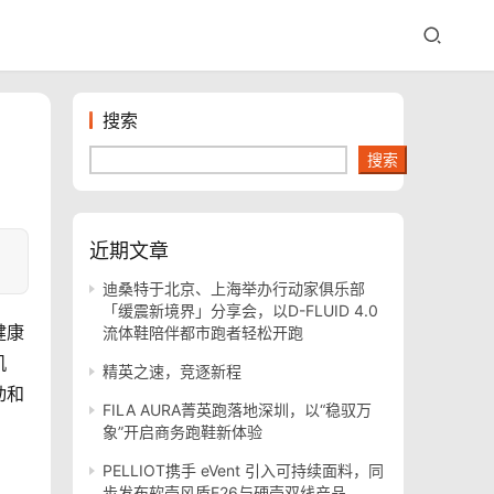
搜索
搜索
近期文章
迪桑特于北京、上海举办行动家俱乐部
「缓震新境界」分享会，以D-FLUID 4.0
健康
流体鞋陪伴都市跑者轻松开跑
机
精英之速，竞逐新程
动和
FILA AURA菁英跑落地深圳，以“稳驭万
象”开启商务跑鞋新体验
PELLIOT携手 eVent 引入可持续面料，同
步发布软壳风盾E26与硬壳双线产品