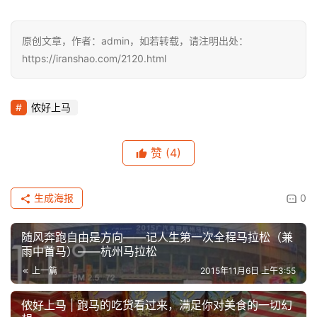
原创文章，作者：admin，如若转载，请注明出处：
https://iranshao.com/2120.html
侬好上马
赞
(4)
生成海报
0
随风奔跑自由是方向——记人生第一次全程马拉松（兼
雨中首马）——杭州马拉松
上一篇
2015年11月6日 上午3:55
侬好上马 | 跑马的吃货看过来，满足你对美食的一切幻