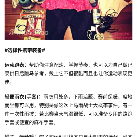
视
频
用
户
精
选
#选择性携带装备#
运
运动跑表
：帮助你注意配速、掌握节奏、也可以为自己做记
动
录供日后跑马参考，戴上它不但很酷而且也让你运动表现更
集
佳。
轻便雨衣(手套)：
雨衣用处多，下雨遮蔽、赛前保暖、席地
而坐都可以用，特别是像这次上马雨战士大概率事件，有一
件一次性雨披；若比赛当天气温很低，可以准备专用的路跑
手套或便宜的麻布手套。
帽子、运动
镜：
帽子和运动眼镜不只是太阳天的标配，也不