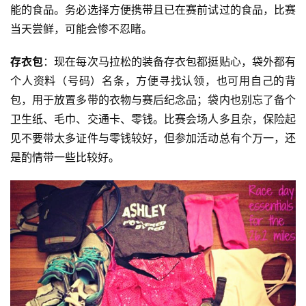
能的食品。务必选择方便携带且已在赛前试过的食品，比赛
当天尝鲜，可能会惨不忍睹。
存衣包
：现在每次马拉松的装备存衣包都挺贴心，袋外都有
个人资料（号码）名条，方便寻找认领，也可用自己的背
比
包，用于放置多带的衣物与赛后纪念品；袋内也别忘了备个
赛
卫生纸、毛巾、交通卡、零钱。比赛会场人多且杂，保险起
见不要带太多证件与零钱较好，但参加活动总有个万一，还
观
是酌情带一些比较好。
察
装
备
训
练