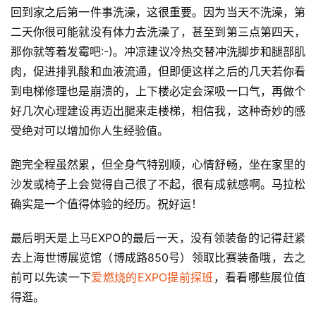
回到家之后第一件事洗澡，这很重要。因为当天不洗澡，第
二天你很可能就没有体力去洗澡了，甚至到第三点第四天，
那你就等着发霉吧:-)。冲凉建议冷热交替冲洗脚步和腿部肌
肉，促进排乳酸和血液流通，但即便这样之后的几天若你看
到电梯修理也是崩溃的，上下楼必定会深吸一口气，再做个
好几次心理建设再迈出腿来走楼梯，相信我，这种奇妙的感
受绝对可以增加你人生经验值。
跑完全程虽然累，但全身气特别顺，心情舒畅，坐在家里的
沙发或椅子上会觉得自己很了不起，很有成就感啊。马拉松
确实是一个值得体验的经历。祝好运！
最后明天是上马EXPO的最后一天，没有领装备的记得赶紧
去上海世博展览馆（博成路850号）领取比赛装备哦，去之
前可以先读一下
爱燃烧的EXPO提前探班
，看看哪些展位值
得逛。