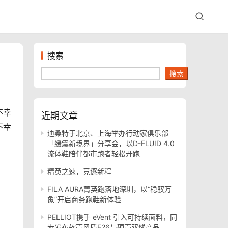
搜索
搜索
不幸
近期文章
不幸
迪桑特于北京、上海举办行动家俱乐部
「缓震新境界」分享会，以D-FLUID 4.0
流体鞋陪伴都市跑者轻松开跑
精英之速，竞逐新程
FILA AURA菁英跑落地深圳，以“稳驭万
象”开启商务跑鞋新体验
PELLIOT携手 eVent 引入可持续面料，同
步发布软壳风盾E26与硬壳双线产品