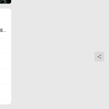
伦敦世锦赛 | 肯尼亚、巴林称霸男女马拉松 川内优辉跑进前十名