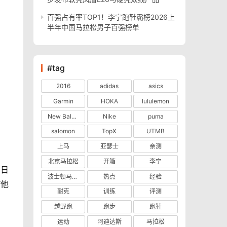
百强占有率TOP1！李宁跑鞋霸榜2026上
半年中国马拉松男子百强榜单
#tag
2016
adidas
asics
Garmin
HOKA
lululemon
New Balance
Nike
puma
salomon
TopX
UTMB
上马
亚瑟士
亲测
北京马拉松
开箱
李宁
0日
波士顿马拉松
热点
经验
“他
耐克
训练
评测
越野跑
跑步
跑鞋
运动
阿迪达斯
马拉松