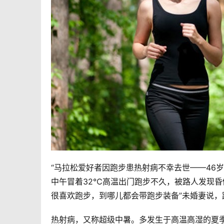
“马拉松爱好者因跑步患热射病不幸去世——46岁
中午冒着32℃高温出门跑步不久，被路人发现昏
很喜欢跑步，到哪儿都会带跑步装备”未婚妻说，跑
热射病，又称超级中暑。多发生于高温高湿的夏