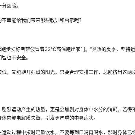
分凶险。  
不幸能给我们带来哪些教训和启示呢？  
松跑步爱好者雍波冒着32℃高温跑出家门。”炎热的夏季，坚持
智也不安全。  
较低，又能避开强烈的阳光。只要合理安排工作，总能挤出这两
，剧烈运动产生的热量，更是会加剧对身体中水分的消耗。若得
体内部电解质失衡，引发更严重的中暑症状。  
在运动过程中按时定量饮水，不要等到口渴再喝水，那时身体已