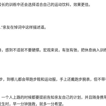
长的训练中还会选择适合自己的运动饮料，效果更佳。  
”亲友在悼词中这样描述道。  
奏，感到不适就不要硬撑。宏观来说，有张有弛，把休息纳入训
跑步，到哪儿都会带跑步鞋和运动服，手上还戴跑步腕表，但不带
，一个人上路的时候都要提前告知亲友自己的计划，并且随身携
生时，早一分钟施救，就多一分希望。  