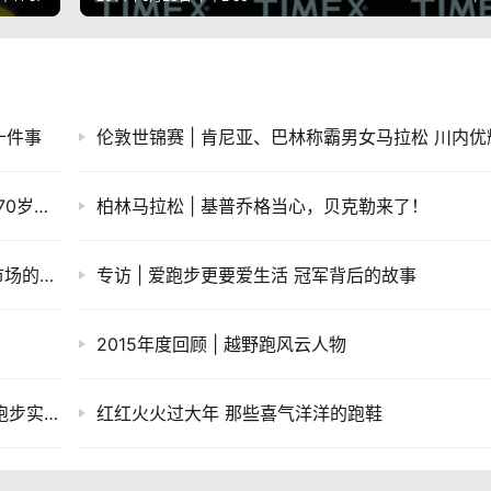
十件事
人物 | 杰夫•盖洛威，用第200个马拉松来庆祝70岁生日
柏林马拉松 | 基普乔格当心，贝克勒来了！
采访｜我们和OAKLEY的产品经理谈了谈中国市场的未来计划
专访 | 爱跑步更要爱生活 冠军背后的故事
2015年度回顾 | 越野跑风云人物
人物 | 23分钟轻松跑完5公里 加拿大总理再秀跑步实力
红红火火过大年 那些喜气洋洋的跑鞋