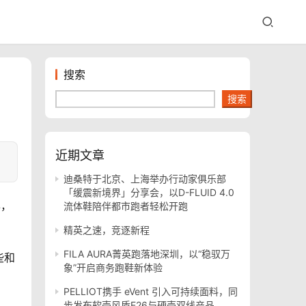
搜索
搜索
近期文章
迪桑特于北京、上海举办行动家俱乐部
「缓震新境界」分享会，以D-FLUID 4.0
年，
流体鞋陪伴都市跑者轻松开跑
精英之速，竞逐新程
FILA AURA菁英跑落地深圳，以“稳驭万
些和
象”开启商务跑鞋新体验
PELLIOT携手 eVent 引入可持续面料，同
步发布软壳风盾E26与硬壳双线产品