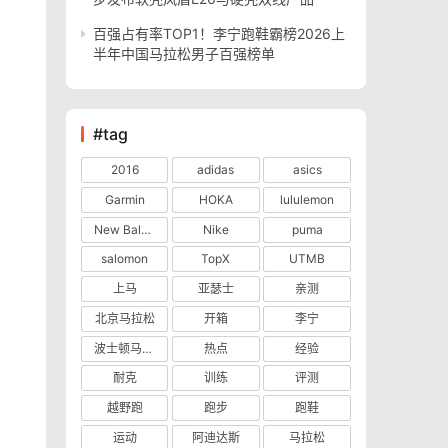
百强占有率TOP1！李宁跑鞋霸榜2026上
半年中国马拉松男子百强榜单
#tag
2016
adidas
asics
Garmin
HOKA
lululemon
New Balance
Nike
puma
salomon
TopX
UTMB
上马
亚瑟士
亲测
北京马拉松
开箱
李宁
波士顿马拉松
热点
经验
耐克
训练
评测
越野跑
跑步
跑鞋
运动
阿迪达斯
马拉松