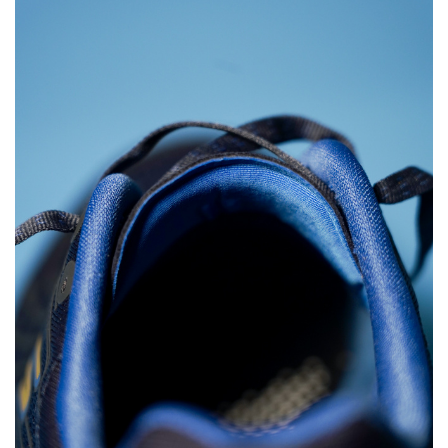
比
赛
观
察
装