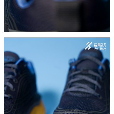
备
训
练
视
频
用
户
精
选
运
动
集