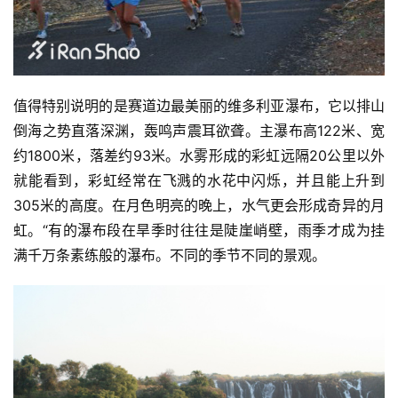
比
赛
观
察
值得特别说明的是赛道边最美丽的维多利亚瀑布，它以排山
倒海之势直落深渊，轰鸣声震耳欲聋。主瀑布高122米、宽
装
约1800米，落差约93米。水雾形成的彩虹远隔20公里以外
备
就能看到，彩虹经常在飞溅的水花中闪烁，并且能上升到
305米的高度。在月色明亮的晚上，水气更会形成奇异的月
训
虹。“有的瀑布段在旱季时往往是陡崖峭壁，雨季才成为挂
练
满千万条素练般的瀑布。不同的季节不同的景观。
视
频
用
户
精