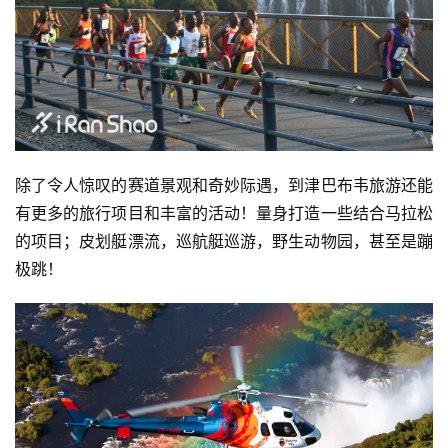
选
运
动
集
除了令人惊叹的赛道景观和奇妙际遇，到津巴布韦旅游还能
有更多的旅行项目和丰富的活动！量身打造一些结合马拉松
的项目；皮划艇漂流，巡航艇巡游，野生动物园，甚至是蹦
极跳！