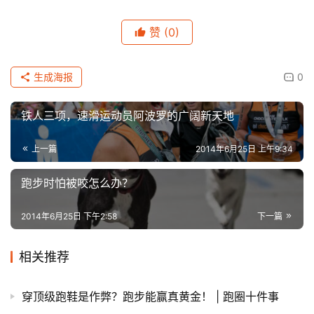
赞
(0)
生成海报
0
铁人三项，速滑运动员阿波罗的广阔新天地
上一篇
2014年6月25日 上午9:34
跑步时怕被咬怎么办？
2014年6月25日 下午2:58
下一篇
相关推荐
穿顶级跑鞋是作弊？跑步能赢真黄金！ | 跑圈十件事