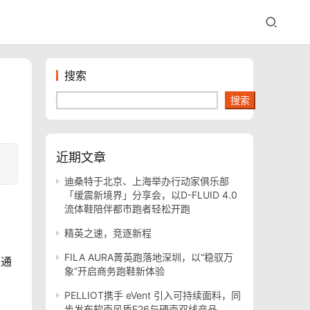
搜索
搜索
近期文章
迪桑特于北京、上海举办行动家俱乐部
「缓震新境界」分享会，以D-FLUID 4.0
流体鞋陪伴都市跑者轻松开跑
精英之速，竞逐新程
FILA AURA菁英跑落地深圳，以“稳驭万
急通
象”开启商务跑鞋新体验
PELLIOT携手 eVent 引入可持续面料，同
步发布软壳风盾E26与硬壳双线产品