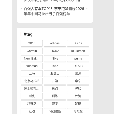
百强占有率TOP1！李宁跑鞋霸榜2026上
半年中国马拉松男子百强榜单
#tag
2016
adidas
asics
Garmin
HOKA
lululemon
New Balance
Nike
puma
salomon
TopX
UTMB
上马
亚瑟士
亲测
北京马拉松
开箱
李宁
波士顿马拉松
热点
经验
耐克
训练
评测
越野跑
跑步
跑鞋
运动
阿迪达斯
马拉松