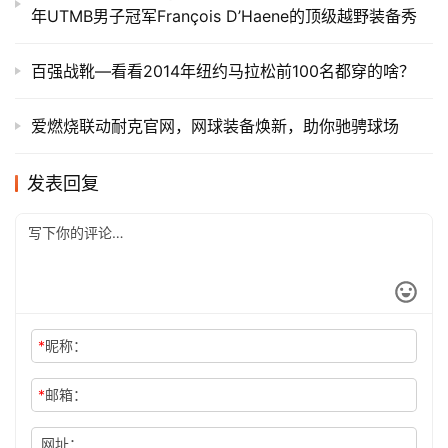
年UTMB男子冠军François D’Haene的顶级越野装备秀
百强战靴—看看2014年纽约马拉松前100名都穿的啥？
爱燃烧联动耐克官网，网球装备焕新，助你驰骋球场​
发表回复
*
昵称：
*
邮箱：
网址：