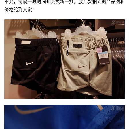
不变，每隔一段时间都会换新一批。放几款拍到的产品图和
备
价格给到大家：
训
练
视
频
用
户
精
选
运
动
集