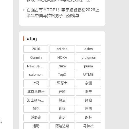
百强占有率TOP1！李宁跑鞋霸榜2026上
半年中国马拉松男子百强榜单
#tag
2016
adidas
asics
Garmin
HOKA
lululemon
New Balance
Nike
puma
salomon
TopX
UTMB
上马
亚瑟士
亲测
北京马拉松
开箱
李宁
波士顿马拉松
热点
经验
耐克
训练
评测
越野跑
跑步
跑鞋
玉、
运动
阿迪达斯
马拉松