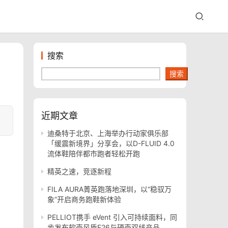
搜索
搜索
近期文章
迪桑特于北京、上海举办行动家俱乐部
「缓震新境界」分享会，以D-FLUID 4.0
流体鞋陪伴都市跑者轻松开跑
精英之速，竞逐新程
FILA AURA菁英跑落地深圳，以“稳驭万
象”开启商务跑鞋新体验
PELLIOT携手 eVent 引入可持续面料，同
步发布软壳风盾E26与硬壳双线产品