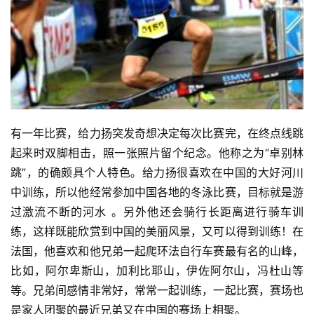
视
频
用
户
精
选
有一年比赛，给力扬突发奇想决定每次比赛完，在终点线跳
运
起来时双脚相击，照一张照片留个纪念。他称之为“卓别林
动
跳”，的确颇具个人特色。给力扬很喜欢在中国的大好河川
集
中训练，所以他经常参加中国各地的冬泳比赛，目标就是游
过激流不断的河水 。另外他还会骑行长距离进行骑车训
练，这样既能欣赏到中国的美丽风景，又可以得到训练！在
法国，他喜欢和他兄弟一起爬环法自行车赛最有名的山峰，
比如，阿尔卑斯山，加利比耶山，伊佐阿尔山，冯杜山等
等。兄弟间感情非常好，常常一起训练，一起比赛，赛场也
是家人团聚的最近兄弟又在中国的赛场上相聚。