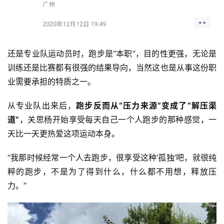
训
练
还是专业队运动员时，跑步是“本职”，目的性更强，无论是
视
训练还是比赛都有很强的结果导向，当然这也是从事这份职
频
业需要承担的特质之一。
用
从专业队出来后，
跑步反而从“压力来源”变成了“解压渠
户
道”
，关思杨开始享受每天自己一个人跑步的那种感觉，一
精
天比一天更热爱这项运动本身。
选
“我那时候经常一个人去跑步，很享受这种‘孤独’吧，就很纯
运
粹的跑步，不是为了得到什么，什么都不用想，释放压
动
力。”
集