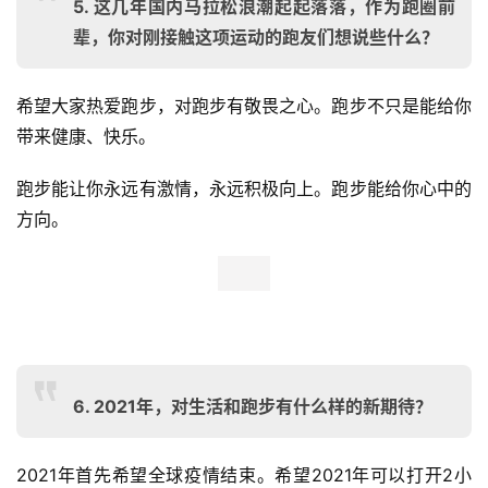
日常的事情；我从16岁进到专业队训练，丁常琴也差不多这
个时候（进专业队），从那时候开始就几乎每天都会跑步，
可能那时候谈不上什么喜欢不喜欢，不过那么多年下来，已
经是生活的一个部分了。
就像吃饭一样，你不会说自己很喜欢吃早餐，或者热爱吃饭
这件事，但是这就是每天都要去做的一件事。
5. 这几年国内马拉松浪潮起起落落，作为跑圈前
辈，你对刚接触这项运动的跑友们想说些什么？
希望大家热爱跑步，对跑步有敬畏之心。跑步不只是能给你
带来健康、快乐。