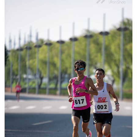
视
频
用
户
精
选
运
动
集