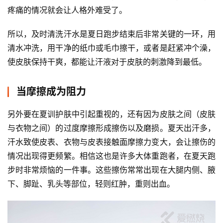
疼痛的情况就会让人格外难受了。
所以，及时清洗汗水是夏日跑步结束后非常关键的一环，用
清水冲洗，用干净的纸巾或毛巾擦干，或者是赶紧冲个澡，
使皮肤保持干爽，都能让汗液对于皮肤的刺激降到最低。
比
赛
当摩擦成为阻力
观
另外要在夏训护肤中引起重视的，还有因为皮肤之间（皮肤
察
与衣物之间）的过度摩擦形成擦伤以及磨损。夏天出汗多，
汗水致使皮表、衣物与皮表接触面摩擦力变大，会让擦伤的
装
情况出现得更频繁。相信这也是许多大体重跑者，在夏天跑
备
步时非常烦恼的一件事。这些擦伤常常出现在大腿内侧、腋
下、脚趾、乳头等部位，轻则红肿，重则出血。
训
练