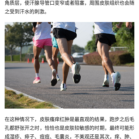
角质层，使汗腺导管口变窄或者阻塞，周围皮肤组织也会随
之受到汗水的刺激。
在这种情况下，皮肤瘙痒红肿是最直观的结果，跑步之后毛
孔都舒张开之时，恰恰也是皮肤较敏感的时期，最终可能形
成湿疹、痱子、痘痘、毛囊炎，不美观还是其次，痒、肿、