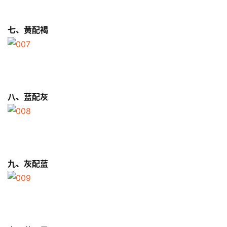
七、黄配褐
八、蓝配灰
比
赛
九、灰配蓝
观
察