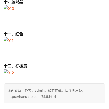
装
十、蓝配黑
备
训
练
十一、红色
视
频
用
户
十二、柠檬黄
精
选
运
原创文章，作者：admin，如若转载，请注明出处：
动
https://iranshao.com/686.html
集